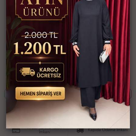
38/40/42/44/46/48/50/52/54/56 bedenler
Komple açılabilir düğmeli,
seyyar kemerli , tensel kot kumaş,
Ürün Kodu
3523-677
Bu ürünün siparişini sizin yerinize Müşteri Hizmetleri veya WhatsApp
ekibimizin oluşturmasını isterseniz yukarıda yazan Ürün Kodu'nu
aşağıdaki butonlara tıkladıktan sonra ekibimizle görüştüğünüzde
paylaşabilirsiniz.
Whatsapp ile Sipariş
Telefon ile Sipariş
Güvenli Alışveriş İmkanı
Hızlı Kargo İmkanı
Kredi Kartına Taksit
Kapıda Ödeme İmkanı
İmkanı