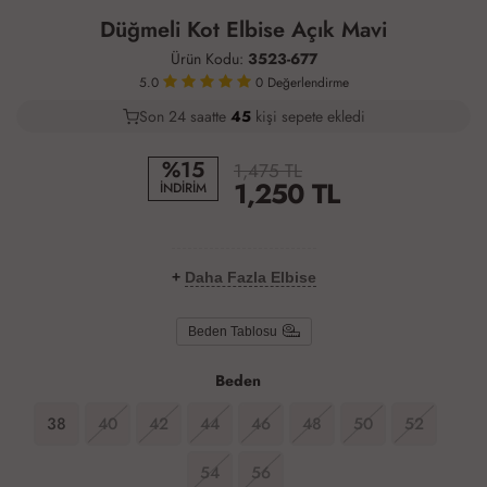
Düğmeli Kot Elbise Açık Mavi
Ürün Kodu:
3523-677
5.0
0
Değerlendirme
Son 24 saatte
22
47
10
kişi sepete ekledi
%15
1,475 TL
1,250
TL
İNDİRİM
+
Daha Fazla Elbise
Beden Tablosu
Beden
38
40
42
44
46
48
50
52
54
56