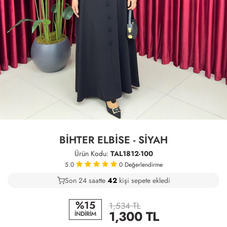
BİHTER ELBİSE - SİYAH
Ürün Kodu:
TAL1812-100
5.0
0
Değerlendirme
Son 24 saatte
22
44
15
kişi sepete ekledi
%15
1,534 TL
1,300
TL
İNDİRİM