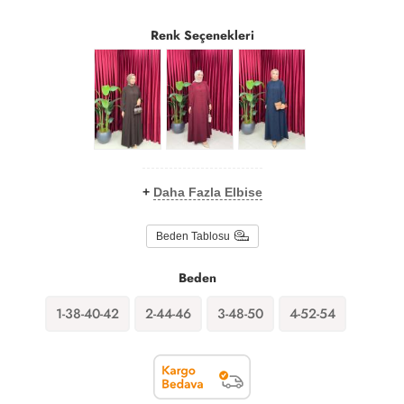
Renk Seçenekleri
+
Daha Fazla Elbise
Beden Tablosu
Beden
1-38-40-42
2-44-46
3-48-50
4-52-54