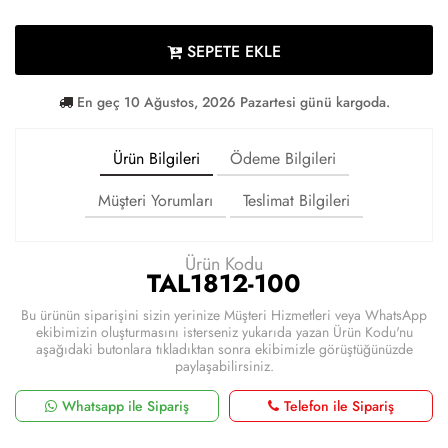
SEPETE EKLE
En geç 10 Ağustos, 2026 Pazartesi günü kargoda.
Ürün Bilgileri
Ödeme Bilgileri
Müşteri Yorumları
Teslimat Bilgileri
Ürün Kodu
TAL1812-100
Bu ürünün siparişini sizin yerinize Müşteri Hizmetleri veya WhatsApp
ekibimizin oluşturmasını isterseniz yukarıda yazan Ürün Kodu'nu
aşağıdaki butonlara tıkladıktan sonra ekibimizle görüştüğünüzde
paylaşabilirsiniz.
Whatsapp ile Sipariş
Telefon ile Sipariş