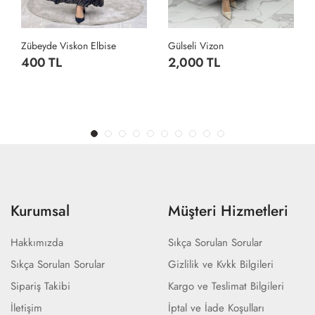
Zübeyde Viskon Elbise
Gülseli Vizon
400 TL
2,000 TL
Kurumsal
Müşteri Hizmetleri
Hakkımızda
Sıkça Sorulan Sorular
Sıkça Sorulan Sorular
Gizlilik ve Kvkk Bilgileri
Sipariş Takibi
Kargo ve Teslimat Bilgileri
İletişim
İptal ve İade Koşulları