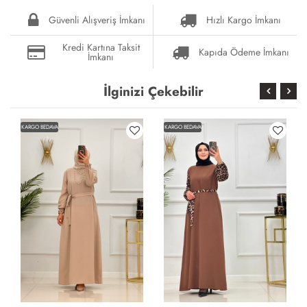
Güvenli Alışveriş İmkanı
Hızlı Kargo İmkanı
Kredi Kartına Taksit
Kapıda Ödeme İmkanı
İmkanı
İlginizi Çekebilir
KARGO BEDAVA
KARGO BEDAVA