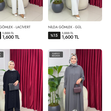
GÖMLEK - LACİVERT
NİLDA GÖMLEK - GÜL
1,888 TL
1,888 TL
15
%
1,600 TL
1,600 TL
1-
3-
2-
1-
3-
2-
38-
50-
44-
38-
50-
44-
O
KARGO
40-
52
46-
40-
52
46-
A
BEDAVA
42
48
42
48