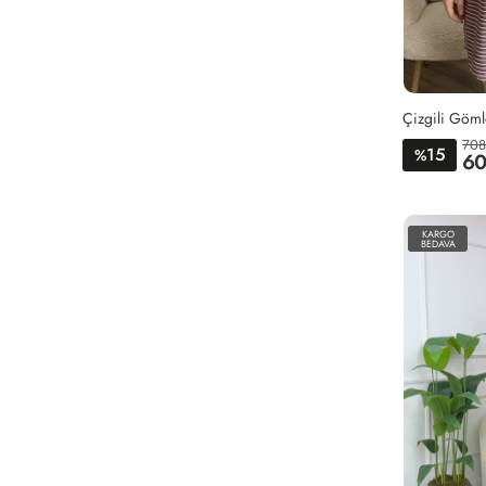
Çizgili Göml
708
15
%
60
KARGO
BEDAVA