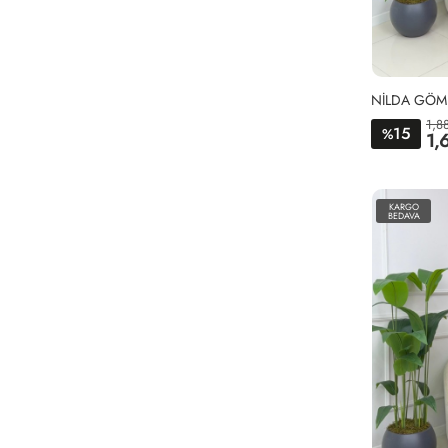
NİLDA GÖML
1,8
15
%
1,
1
3
KARGO
4
BEDAVA
4