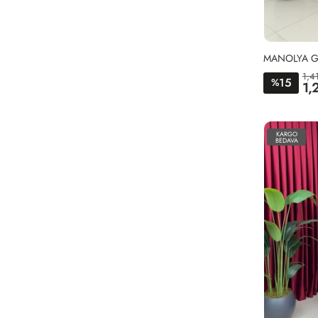
MANOLYA G
1,4
15
%
1,
KARGO
BEDAVA