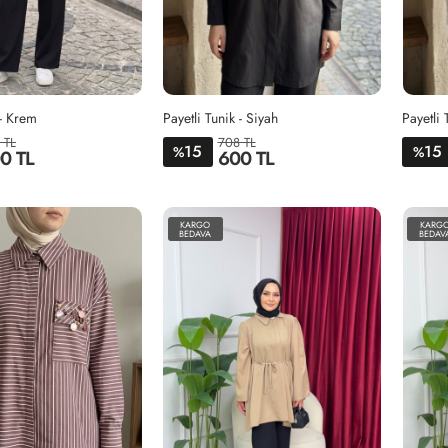
 - Krem
Payetli Tunik - Siyah
Payetli 
 TL
708 TL
15
15
%
%
0 TL
600 TL
1BEDEN-
2BEDEN-
1BEDEN-
2BEDEN-
38-
46-
38-
46-
KARGO
KARG
44
52
44
52
BEDAVA
BEDAV