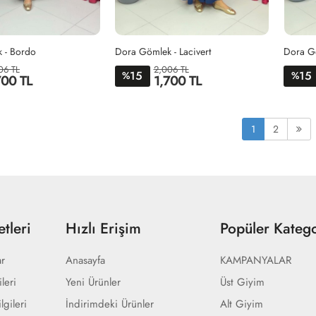
 - Bordo
Dora Gömlek - Lacivert
Dora Gö
06 TL
2,006 TL
15
15
%
%
700 TL
1,700 TL
1-
2-
1-
2-
38-
44-
38-
44-
1
2
40-
46-
40-
46-
42
48
42
48
tleri
Hızlı Erişim
Popüler Katego
ar
Anasayfa
KAMPANYALAR
ileri
Yeni Ürünler
Üst Giyim
lgileri
İndirimdeki Ürünler
Alt Giyim