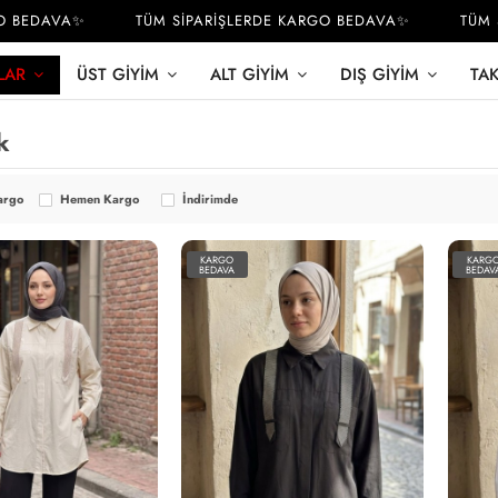
EDAVA✨
TÜM SİPARİŞLERDE KARGO BEDAVA✨
TÜM SİP
LAR
ÜST GIYIM
ALT GIYIM
DIŞ GIYIM
TA
k
argo
Hemen Kargo
İndirimde
KARGO
KARG
BEDAVA
BEDAV