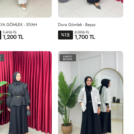
YA GÖMLEK - SİYAH
Dora Gömlek - Beyaz
1,416 TL
2,006 TL
15
%
1,200 TL
1,700 TL
1-
2-
1-
2-
38-
46-
38-
44-
O
KARGO
44
52
40-
46-
A
BEDAVA
42
48