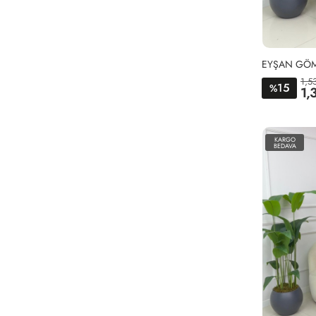
EYŞAN GÖML
1,5
15
%
1,
KARGO
BEDAVA