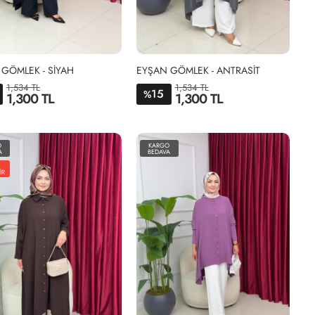
GÖMLEK - SİYAH
EYŞAN GÖMLEK - ANTRASİT
1,534 TL
1,534 TL
15
%
1,300 TL
1,300 TL
STD
STD
O
KARGO
A
BEDAVA
İR