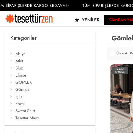
İPARİŞLERDE KARGO BEDAVA✨
TÜM SİPARİŞLERDE KARGO B
YENILER
KAMPANYA
Gömle
Kategoriler
Abiye
Ücretsiz K
Atlet
Bluz
KARGO
BEDAVA
Elbise
GÖMLEK
Gömlek
İçlik
Kazak
Sweat Shirt
Tesettür Mayo
TİŞÖRT
Tunik