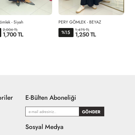
mlek - Siyah
PERY GÖMLEK - BEYAZ
2,006 TL
1,475 TL
15
%
1,700 TL
1,250 TL
1-
2-
STD
38-
44-
40-
46-
42
48
riler
E-Bülten Aboneliği
Sosyal Medya