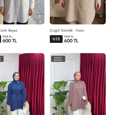
Tunik -Beyaz
Çizgili Gömlek - Vizon
708 TL
708 TL
15
%
600 TL
600 TL
1BEDEN-
2BEDEN-
1BEDEN-
2BEDEN-
38-
46-
38-
46-
O
KARGO
44
52
44
52
A
BEDAVA