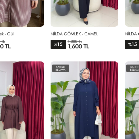
ek - Gül
NİLDA GÖMLEK - CAMEL
NİLDA 
 TL
1,888 TL
15
15
%
%
0 TL
1,600 TL
1BEDEN-
2BEDEN-
1-
3-
2-
38-
46-
38-
50-
44-
KARGO
KARG
44
52
40-
52
46-
BEDAVA
BEDAV
42
48