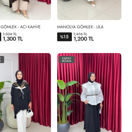
GÖMLEK - ACI KAHVE
MANOLYA GÖMLEK - LİLA
1,534 TL
1,416 TL
15
%
1,300 TL
1,200 TL
STD
1-
2-
38-
46-
O
KARGO
44
52
A
BEDAVA