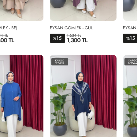
EK - BEJ
EYŞAN GÖMLEK - GÜL
EYŞAN 
34 TL
1,534 TL
15
15
%
%
300 TL
1,300 TL
STD
STD
KARGO
KARG
BEDAVA
BEDAV