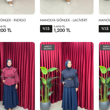
ÖMLEK - İNDİGO
MANOLYA GÖMLEK - LACİVERT
MANOL
16 TL
1,416 TL
15
15
%
%
200 TL
1,200 TL
1-
2-
1-
2-
38-
46-
38-
46-
KARGO
KARG
44
52
44
52
BEDAVA
BEDAV