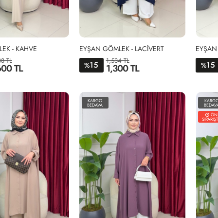
EK - KAHVE
EYŞAN GÖMLEK - LACİVERT
EYŞAN 
88 TL
1,534 TL
15
15
%
%
600 TL
1,300 TL
-
3-
2-
STD
8-
50-
44-
KARGO
KARG
0-
52
46-
BEDAVA
BEDAV
2
48
ÖN
SİPARİŞT