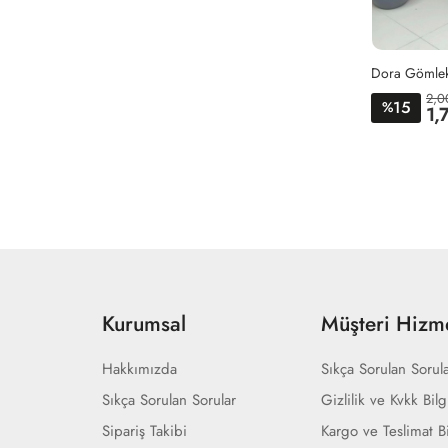
Dora Gömlek
2,0
15
%
1,
Kurumsal
Müşteri Hizme
Hakkımızda
Sıkça Sorulan Sorul
Sıkça Sorulan Sorular
Gizlilik ve Kvkk Bilg
Sipariş Takibi
Kargo ve Teslimat Bi