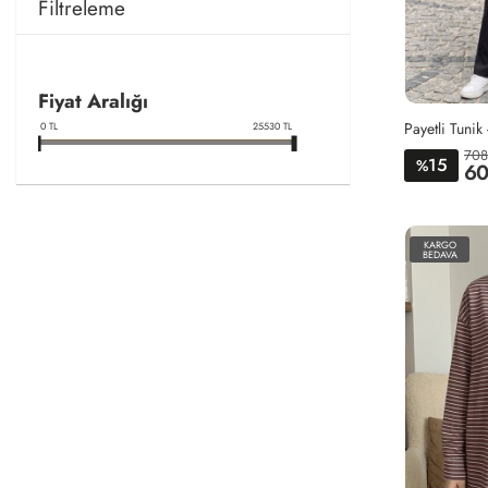
Filtreleme
Fiyat Aralığı
Payetli Tunik
0
TL
25530
TL
708
15
%
60
KARGO
BEDAVA