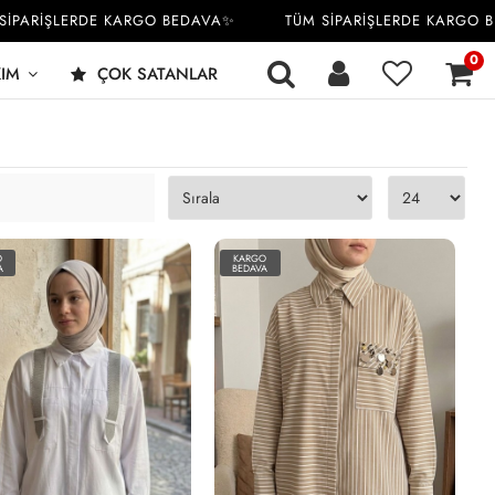
ARİŞLERDE KARGO BEDAVA✨
TÜM SİPARİŞLERDE KARGO BED
0
KIM
ÇOK SATANLAR
O
KARGO
A
BEDAVA