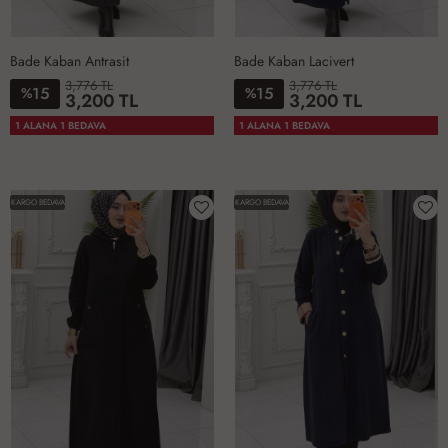
Bade Kaban Antrasit
Bade Kaban Lacivert
3,776 TL
3,776 TL
15
15
%
%
3,200 TL
3,200 TL
1-
2-
3-
4-
1-
2-
3-
4-
1 ALANA 1 BEDAVA
1 ALANA 1 BEDAVA
4042
4446
4850
5254
4042
4446
4850
5254
KARGO BEDAVA
KARGO BEDAVA