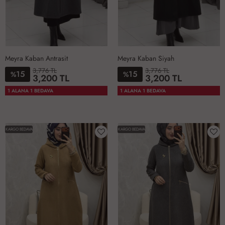
Meyra Kaban Antrasit
Meyra Kaban Siyah
3,776 TL
3,776 TL
15
15
%
%
3,200 TL
3,200 TL
1-
2-
3-
4-
1-
2-
3-
4-
1 ALANA 1 BEDAVA
1 ALANA 1 BEDAVA
4042
4446
4850
5254
4042
4446
4850
5254
KARGO BEDAVA
KARGO BEDAVA