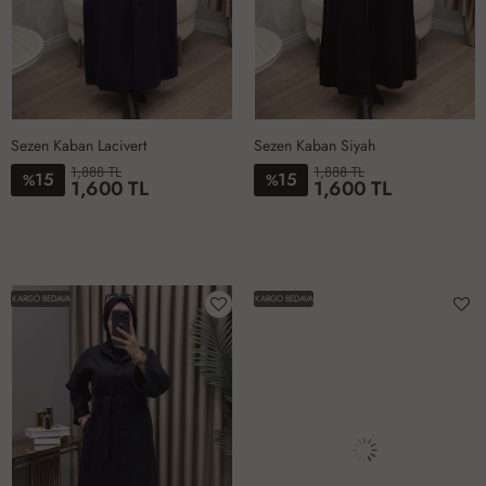
Sezen Kaban Lacivert
Sezen Kaban Siyah
1,888 TL
1,888 TL
15
15
%
%
1,600 TL
1,600 TL
1-
2-
3-
4-
1-
2-
3-
4-
4042
4446
4850
5254
4042
4446
4850
5254
KARGO BEDAVA
KARGO BEDAVA