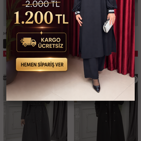
Meyra Kaban Kahverengi
Meyra Kaban Krem
3,776 TL
3,776 TL
15
15
%
%
3,200 TL
3,200 TL
1-
2-
3-
4-
1-
2-
3-
4-
1 ALANA 1 BEDAVA
1 ALANA 1 BEDAVA
4042
4446
4850
5254
4042
4446
4850
5254
KARGO BEDAVA
KARGO BEDAVA