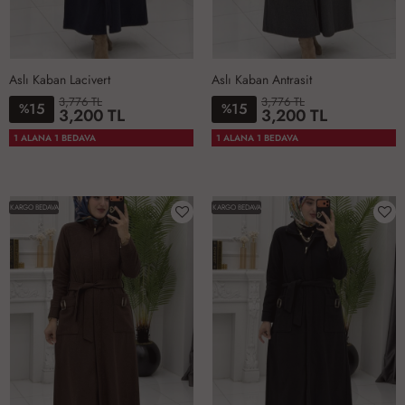
Aslı Kaban Lacivert
Aslı Kaban Antrasit
3,776 TL
3,776 TL
15
15
%
%
3,200 TL
3,200 TL
1-
2-
3-
4-
1-
2-
3-
4-
1 ALANA 1 BEDAVA
1 ALANA 1 BEDAVA
4042
4446
4850
5254
4042
4446
4850
5254
KARGO BEDAVA
KARGO BEDAVA