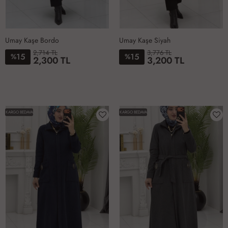
Umay Kaşe Bordo
Umay Kaşe Siyah
2,714 TL
3,776 TL
15
15
%
%
2,300 TL
3,200 TL
1-
2-
3-
4-
1-
2-
3-
4-
4042
4446
4850
5254
4042
4446
4850
5254
KARGO BEDAVA
KARGO BEDAVA