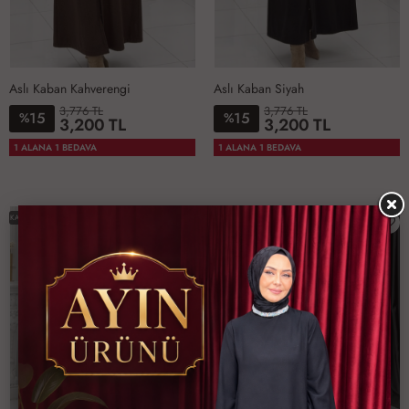
Aslı Kaban Kahverengi
Aslı Kaban Siyah
3,776 TL
3,776 TL
15
15
%
%
3,200 TL
3,200 TL
1-
2-
3-
4-
1-
2-
3-
4-
1 ALANA 1 BEDAVA
1 ALANA 1 BEDAVA
4042
4446
4850
5254
4042
4446
4850
5254
KARGO BEDAVA
KARGO BEDAVA