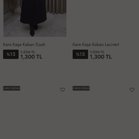
Kare Kaşe Kaban Siyah
Kare Kaşe Kaban Lacivert
1,534 TL
1,534 TL
15
15
%
%
38
40
42
44
46
48
38
40
42
44
46
48
1,300 TL
1,300 TL
50
52
54
50
52
54
KARGO BEDAVA
KARGO BEDAVA