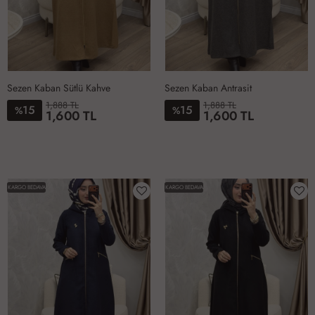
Sezen Kaban Sütlü Kahve
Sezen Kaban Antrasit
1,888 TL
1,888 TL
15
15
%
%
1,600 TL
1,600 TL
1-
2-
3-
4-
1-
2-
3-
4-
4042
4446
4850
5254
4042
4446
4850
5254
KARGO BEDAVA
KARGO BEDAVA