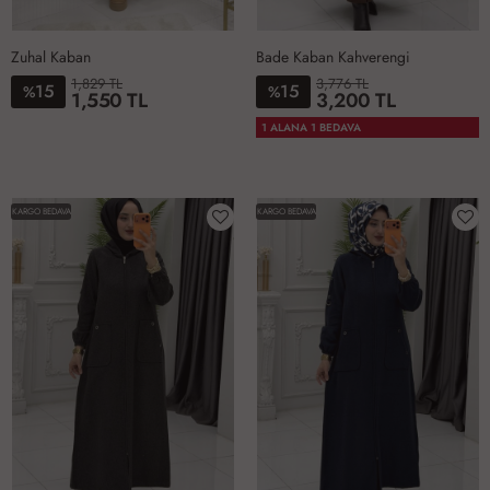
Zuhal Kaban
Bade Kaban Kahverengi
1,829 TL
3,776 TL
15
15
%
%
1,550 TL
3,200 TL
42
44
46
48
50
1-
2-
3-
4-
1 ALANA 1 BEDAVA
4042
4446
4850
5254
KARGO BEDAVA
KARGO BEDAVA