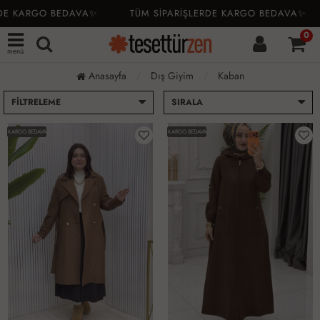
 KARGO BEDAVA✨
TÜM SİPARİŞLERDE KARGO BEDAVA✨
0
menü
Anasayfa
Dış Giyim
Kaban
FILTRELEME
SIRALA
KARGO BEDAVA
KARGO BEDAVA