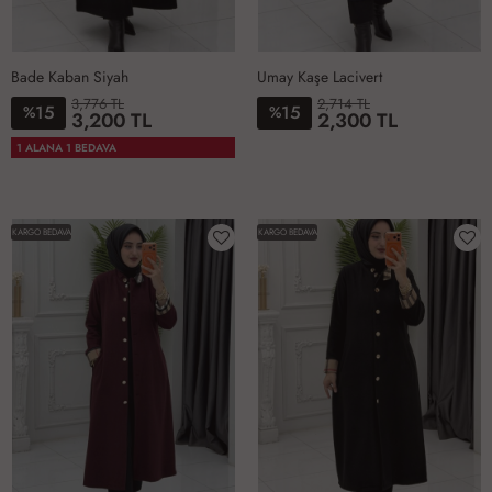
Bade Kaban Siyah
Umay Kaşe Lacivert
3,776 TL
2,714 TL
15
15
%
%
3,200 TL
2,300 TL
1-
2-
3-
4-
1-
2-
3-
4-
1 ALANA 1 BEDAVA
4042
4446
4850
5254
4042
4446
4850
5254
KARGO BEDAVA
KARGO BEDAVA