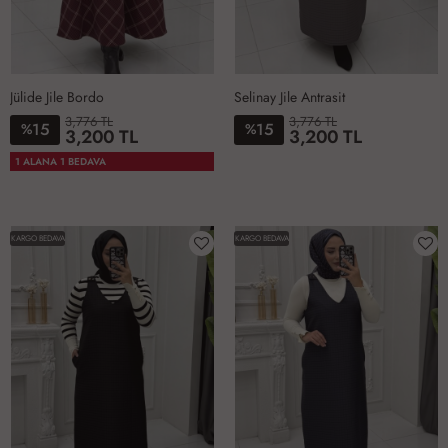
Jülide Jile Bordo
Selinay Jile Antrasit
3,776 TL
3,776 TL
15
15
%
%
3,200 TL
3,200 TL
2-
3-
1-
1-
2-
3-
4-
1 ALANA 1 BEDAVA
4648
5052
4244
4042
4446
4850
5254
KARGO BEDAVA
KARGO BEDAVA