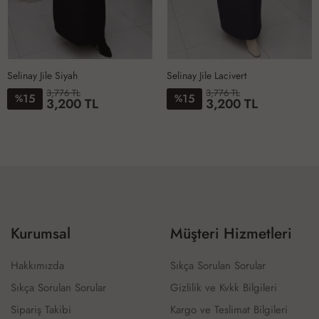
Selinay Jile Siyah
Selinay Jile Lacivert
3,776 TL
3,776 TL
15
15
%
%
3,200 TL
3,200 TL
1-
2-
3-
4-
1-
2-
3-
4-
4042
4446
4850
5254
4042
4446
4850
5254
Kurumsal
Müşteri Hizmetleri
Hakkımızda
Sıkça Sorulan Sorular
Sıkça Sorulan Sorular
Gizlilik ve Kvkk Bilgileri
Sipariş Takibi
Kargo ve Teslimat Bilgileri