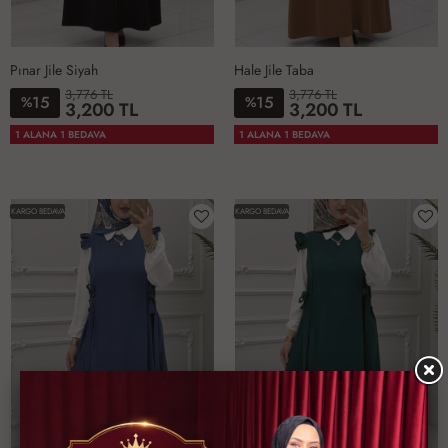
Pınar Jile Siyah
Hale Jile Taba
3,776 TL
3,776 TL
15
15
%
%
3,200 TL
3,200 TL
1-
2-
3-
4-
1-
2-
3-
4-
1 ALANA 1 BEDAVA
1 ALANA 1 BEDAVA
4042
4446
4850
5254
4042
4446
4850
5254
KARGO BEDAVA
KARGO BEDAVA