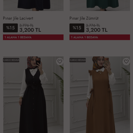
Pınar Jile Lacivert
Pınar Jile Zümrüt
3,776 TL
3,776 TL
15
15
%
%
3,200 TL
3,200 TL
1-
2-
3-
4-
1-
2-
3-
4-
1 ALANA 1 BEDAVA
1 ALANA 1 BEDAVA
4042
4446
4850
5254
4042
4446
4850
5254
KARGO BEDAVA
KARGO BEDAVA