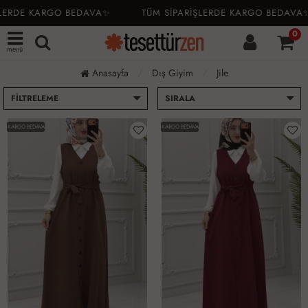
LERDE KARGO BEDAVA✨
TÜM SİPARİŞLERDE KARGO BEDAVA✨
0
menü
Anasayfa
Dış Giyim
Jile
FILTRELEME
SIRALA
KARGO BEDAVA
KARGO BEDAVA