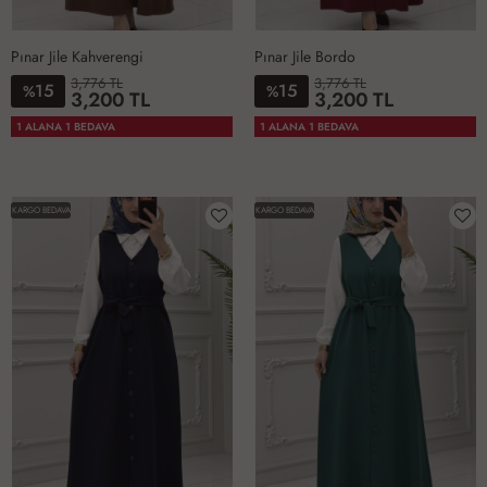
Pınar Jile Kahverengi
Pınar Jile Bordo
3,776 TL
3,776 TL
15
15
%
%
3,200 TL
3,200 TL
1-
2-
3-
4-
1-
2-
3-
4-
1 ALANA 1 BEDAVA
1 ALANA 1 BEDAVA
4042
4446
4850
5254
4042
4446
4850
5254
KARGO BEDAVA
KARGO BEDAVA