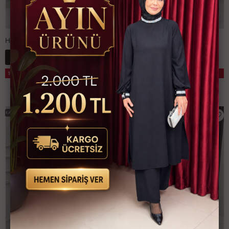
Hale Jile İndigo
Hale Jile Zümrüt
3,776 TL
3,776 TL
15
15
%
%
3,200 TL
3,200 TL
1-
2-
3-
4-
1-
2-
3-
4-
1 ALANA 1 BEDAVA
1 ALANA 1 BEDAVA
4042
4446
4850
5254
4042
4446
4850
5254
KARGO BEDAVA
KARGO BEDAVA