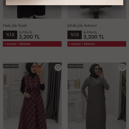
Hale Jile Siyah
Jülide Jile Antrasit
3,776 TL
3,776 TL
15
15
%
%
3,200 TL
3,200 TL
1-
2-
3-
4-
2-
3-
1-
1 ALANA 1 BEDAVA
1 ALANA 1 BEDAVA
4042
4446
4850
5254
4648
5052
4244
KARGO BEDAVA
KARGO BEDAVA