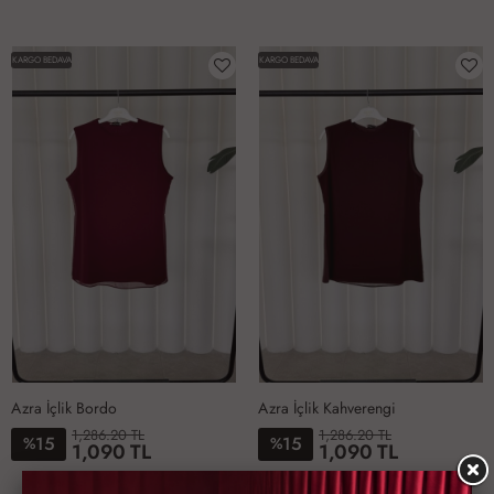
1-
2-
3-
4-
5-
6-
1-
2-
3-
4-
5-
6-
38-
40-
42-
44-
46-
50-
38-
40-
42-
44-
46-
50-
KARGO BEDAVA
KARGO BEDAVA
40
42
44
46
48
52
40
42
44
46
48
52
Azra İçlik Bordo
Azra İçlik Kahverengi
1,286.20 TL
1,286.20 TL
15
15
%
%
1,090 TL
1,090 TL
1-
2-
3-
4-
5-
6-
1-
2-
3-
4-
5-
6-