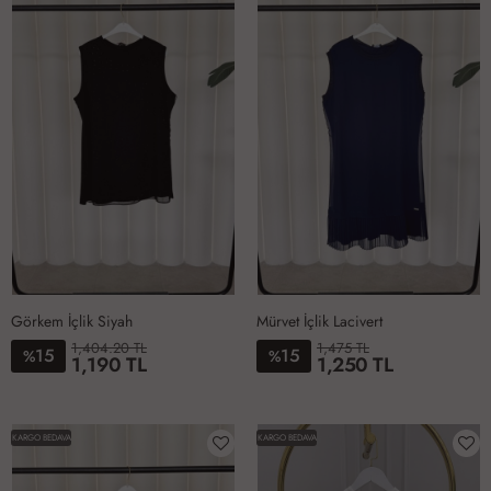
Görkem İçlik Siyah
Mürvet İçlik Lacivert
1,404.20 TL
1,475 TL
15
15
%
%
1,190 TL
1,250 TL
6-
1-
2-
3-
4-
5-
1-
2-
3-
4-
5-
6-
48-
38-
40-
42-
44-
46-
38-
40-
42-
44-
46-
50-
KARGO BEDAVA
KARGO BEDAVA
50
40
42
44
46
48
40
42
44
46
48
52