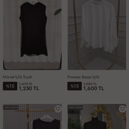
Mürvet İçlik Siyah
Prenses Beyaz İçlik
1,475 TL
1,888 TL
15
15
%
%
1,250 TL
1,600 TL
1-
2-
3-
4-
5-
6-
1-
2-
3-
4-
38-
40-
42-
44-
46-
50-
4042
4446
4850
5254
KARGO BEDAVA
KARGO BEDAVA
40
42
44
46
48
52