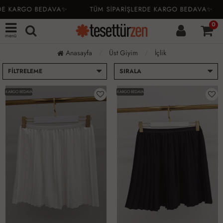
E KARGO BEDAVA✨
TÜM SİPARİŞLERDE KARGO BEDAVA✨
0
menü
Anasayfa
Üst Giyim
İçlik
FILTRELEME
SIRALA
KARGO BEDAVA
KARGO BEDAVA