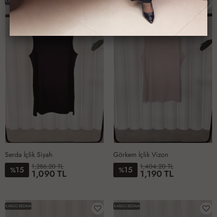
KARGO BEDAVA
KARGO BEDAVA
40
42
44
46
48
52
40
42
44
46
48
52
Serda İçlik Siyah
Görkem İçlik Vizon
1,286.20 TL
1,404.20 TL
15
15
%
%
1,090 TL
1,190 TL
1-
2-
3-
4-
5-
6-
6-
1-
2-
3-
4-
5-
38-
40-
42-
44-
46-
50-
48-
38-
40-
42-
44-
46-
KARGO BEDAVA
KARGO BEDAVA
40
42
44
46
48
52
50
40
42
44
46
48