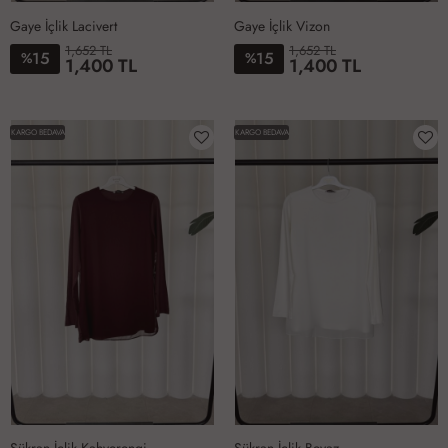
Gaye İçlik Lacivert
Gaye İçlik Vizon
1,652 TL
1,652 TL
15
15
%
%
1,400 TL
1,400 TL
6-
1-
2-
3-
4-
5-
6-
1-
2-
3-
4-
5-
50
38-
40-
42-
44-
46-
50
38-
40-
42-
44-
46-
KARGO BEDAVA
KARGO BEDAVA
40
42
44
46
48
40
42
44
46
48