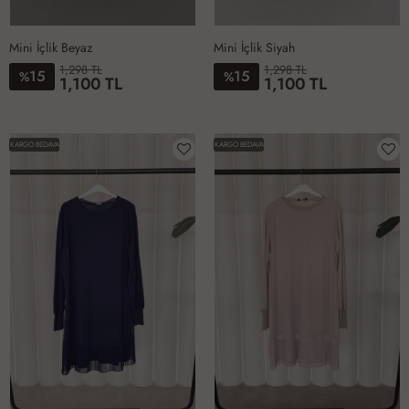
Mini İçlik Beyaz
Mini İçlik Siyah
1,298 TL
1,298 TL
15
15
%
%
1,100 TL
1,100 TL
1-
2-
1-
2-
40424446
48505254
40424446
48505254
KARGO BEDAVA
KARGO BEDAVA