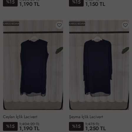
15
15
%
%
1,190 TL
1,150 TL
6-
1-
2-
3-
4-
5-
1-
2-
3-
4-
5-
6-
50
38-
40-
42-
44-
46-
38-
40-
42-
44-
46-
50-
KARGO BEDAVA
KARGO BEDAVA
40
42
44
46
48
40
42
44
46
48
52
Ceylan İçlik Lacivert
Şeyma İçlik Lacivert
1,404.20 TL
1,475 TL
15
15
%
%
1,190 TL
1,250 TL