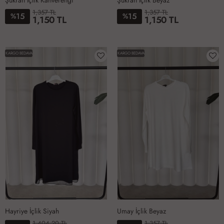
Şükran İçlik Kahverengi
Şükran İçlik Beyaz
1,357 TL
1,357 TL
15
15
%
%
1,150 TL
1,150 TL
6-
1-
2-
3-
4-
5-
6-
1-
2-
3-
4-
5-
50
38-
40-
42-
44-
46-
50
38-
40-
42-
44-
46-
KARGO BEDAVA
KARGO BEDAVA
40
42
44
46
48
40
42
44
46
48
Hayriye İçlik Siyah
Umay İçlik Beyaz
1,404.20 TL
1,357 TL