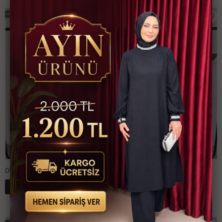
38-
40-
42-
44-
46-
50-
38-
40-
42-
44-
46-
50-
KARGO BEDAVA
KARGO BEDAVA
40
42
44
46
48
52
40
42
44
46
48
52
Didem İçlik Beyaz
Didem İçlik Siyah
1,286.20 TL
1,286.20 TL
15
15
%
%
1,090 TL
1,090 TL
1-
2-
3-
4-
5-
6-
1-
2-
3-
4-
5-
6-
38-
40-
42-
44-
46-
50-
38-
40-
42-
44-
46-
50-