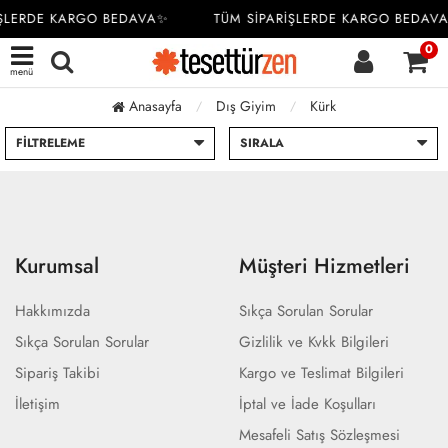
İŞLERDE KARGO BEDAVA✨
TÜM SİPARİŞLERDE KARGO BEDAV
0
menü
Anasayfa
Dış Giyim
Kürk
FILTRELEME
SIRALA
Kurumsal
Müşteri Hizmetleri
Hakkımızda
Sıkça Sorulan Sorular
Sıkça Sorulan Sorular
Gizlilik ve Kvkk Bilgileri
Sipariş Takibi
Kargo ve Teslimat Bilgileri
İletişim
İptal ve İade Koşulları
Mesafeli Satış Sözleşmesi