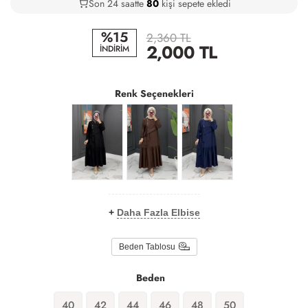
Son 24 saatte
41
82
24
kişi sepete ekledi
%15
2,360 TL
2,000
TL
İNDİRİM
Renk Seçenekleri
+
Daha Fazla Elbise
Beden Tablosu
Beden
40
42
44
46
48
50