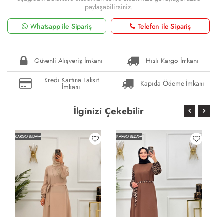
paylaşabilirsiniz.
Whatsapp ile Sipariş
Telefon ile Sipariş
Güvenli Alışveriş İmkanı
Hızlı Kargo İmkanı
Kredi Kartına Taksit
Kapıda Ödeme İmkanı
İmkanı
İlginizi Çekebilir
KARGO BEDAVA
KARGO BEDAVA