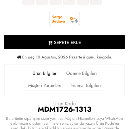
SEPETE EKLE
En geç 10 Ağustos, 2026 Pazartesi günü kargoda.
Ürün Bilgileri
Ödeme Bilgileri
Müşteri Yorumları
Teslimat Bilgileri
Ürün Kodu
MDM1726-1313
Bu ürünün siparişini sizin yerinize Müşteri Hizmetleri veya WhatsApp
ekibimizin oluşturmasını isterseniz yukarıda yazan Ürün Kodu'nu
aşağıdaki butonlara tıkladıktan sonra ekibimizle görüştüğünüzde