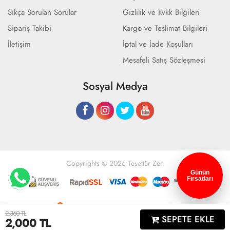
Sıkça Sorulan Sorular
Gizlilik ve Kvkk Bilgileri
Sipariş Takibi
Kargo ve Teslimat Bilgileri
İletişim
İptal ve İade Koşulları
Mesafeli Satış Sözleşmesi
Sosyal Medya
Copyrights © 2026 Tesettür Zen
Günün
Fırsatları
Geliştir - powered by innovation
2,360 TL
SEPETE EKLE
2,000
TL
Anasayfa
Üye Girişi
Sepetim
Sipariş Takibi
İletişim