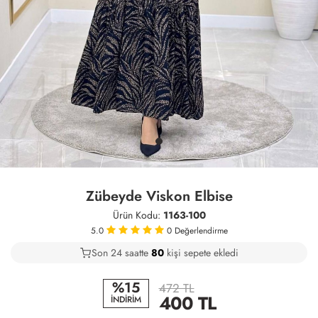
Zübeyde Viskon Elbise
Ürün Kodu:
1163-100
5.0
0
Değerlendirme
Son 24 saatte
41
80
22
kişi sepete ekledi
%15
472 TL
400
TL
İNDİRİM