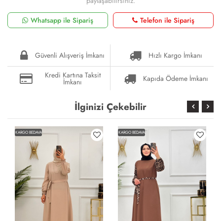
paylaşabilirsiniz.
Whatsapp ile Sipariş
Telefon ile Sipariş
Güvenli Alışveriş İmkanı
Hızlı Kargo İmkanı
Kredi Kartına Taksit
Kapıda Ödeme İmkanı
İmkanı
İlginizi Çekebilir
KARGO BEDAVA
KARGO BEDAVA