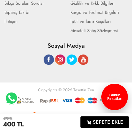
Sıkça Sorulan Sorular
Gizlilik ve Kvkk Bilgileri
Sipariş Takibi
Kargo ve Teslimat Bilgileri
İletişim
İptal ve İade Koşulları
Mesafeli Satış Sözleşmesi
Sosyal Medya
Copyrights © 2026 Tesettür Zen
Günün
Fırsatları
Geliştir - powered by innovation
472 TL
SEPETE EKLE
400
TL
Anasayfa
Üye Girişi
Sepetim
Sipariş Takibi
İletişim