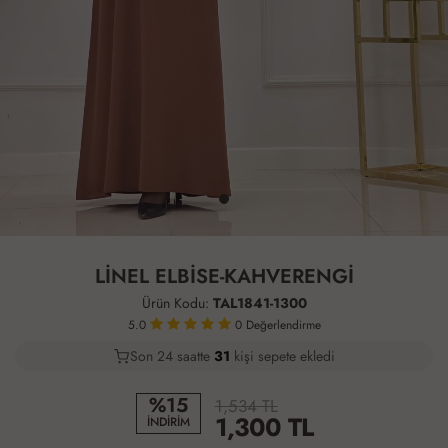
LİNEL ELBİSE-KAHVERENGİ
Ürün Kodu:
TAL1841-1300
5.0
0
Değerlendirme
Son 24 saatte
25
33
14
kişi sepete ekledi
%15
1,534 TL
1,300
TL
İNDİRİM