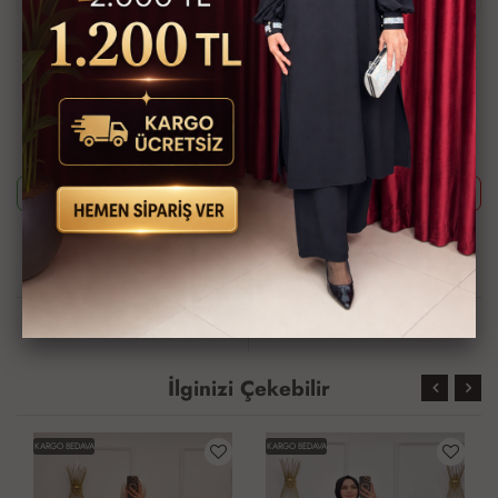
Ürün Kodu
TAL1841-1300
Bu ürünün siparişini sizin yerinize Müşteri Hizmetleri veya WhatsApp
ekibimizin oluşturmasını isterseniz yukarıda yazan Ürün Kodu'nu
aşağıdaki butonlara tıkladıktan sonra ekibimizle görüştüğünüzde
paylaşabilirsiniz.
Whatsapp ile Sipariş
Telefon ile Sipariş
Güvenli Alışveriş İmkanı
Hızlı Kargo İmkanı
Kredi Kartına Taksit
Kapıda Ödeme İmkanı
İmkanı
İlginizi Çekebilir
KARGO BEDAVA
KARGO BEDAVA