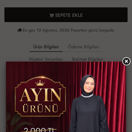
SEPETE EKLE
En geç 10 Ağustos, 2026 Pazartesi günü kargoda.
Ürün Bilgileri
Ödeme Bilgileri
Müşteri Yorumları
Teslimat Bilgileri
*Ürün kod :1841*
En yenilerden
52 Bedene kadar Linel elbise ?
Krep kumaş kollar leopar şifon (iç göstermez)
42-44-46-48-50-52 bedenlerde
Uzunluk 140 cm
İster bel kuşağı ile istersenizde fular olarak kullanabilirsiniz
?Kargo dahil 1000 ₺