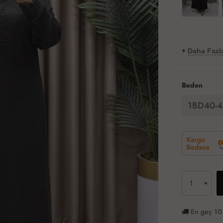
+
Daha Fazla
Beden
1BD40-4
En geç 10 