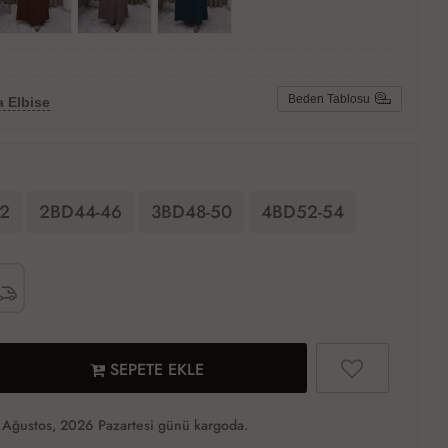
Beden Tablosu
 Elbise
2
2BD44-46
3BD48-50
4BD52-54
SEPETE EKLE
Ağustos, 2026 Pazartesi günü kargoda.