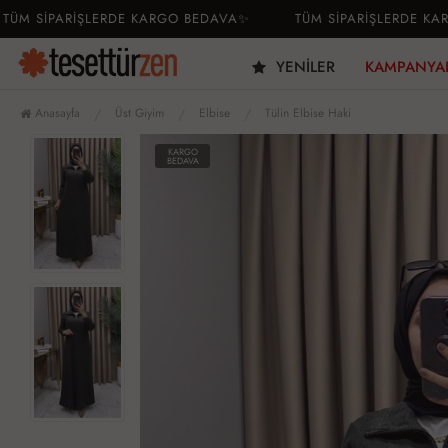
SİPARİŞLERDE KARGO BEDAVA✨
TÜM SİPARİŞLERDE KARGO 
YENILER
KAMPANYA
Anasayfa
Üst Giyim
Elbise
Tülin Elbise Haki
KARGO
BEDAVA