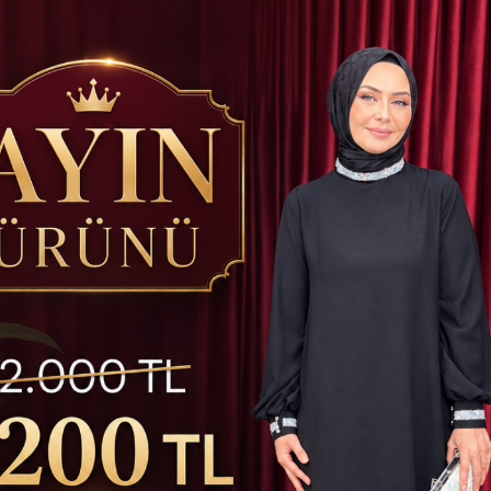
atsapp ile Sipariş
Hızlı Kargo İmkanı
Kredi Kartına Taks