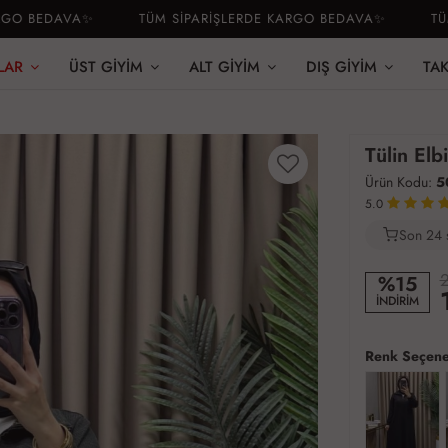
BEDAVA✨
TÜM SİPARİŞLERDE KARGO BEDAVA✨
TÜM Sİ
LAR
ÜST GIYIM
ALT GIYIM
DIŞ GIYIM
TA
Tülin Elb
Ürün Kodu:
5
5.0
Son 24 
3
2
%15
İNDİRİM
Renk Seçene