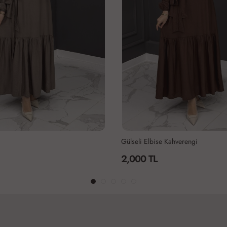
e Kahverengi
BİHTER ELBİSE - KAHVERENGİ
1,300 TL