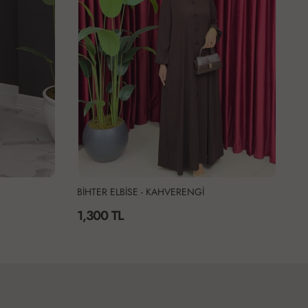
BİHTER ELBİSE - SİYAH
Dü
1,300 TL
1