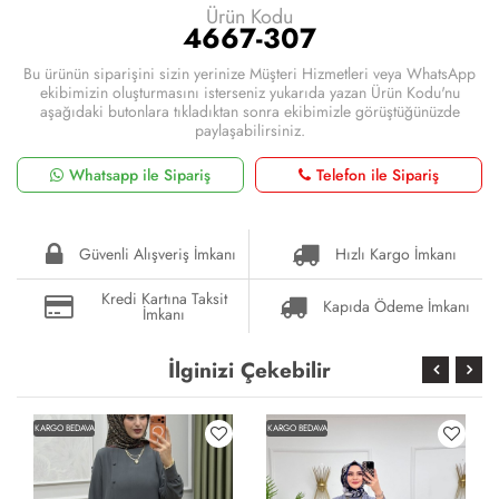
Ürün Kodu
4667-307
Bu ürünün siparişini sizin yerinize Müşteri Hizmetleri veya WhatsApp
ekibimizin oluşturmasını isterseniz yukarıda yazan Ürün Kodu'nu
aşağıdaki butonlara tıkladıktan sonra ekibimizle görüştüğünüzde
paylaşabilirsiniz.
Whatsapp ile Sipariş
Telefon ile Sipariş
Güvenli Alışveriş İmkanı
Hızlı Kargo İmkanı
Kredi Kartına Taksit
Kapıda Ödeme İmkanı
İmkanı
İlginizi Çekebilir
KARGO BEDAVA
KARGO BEDAVA