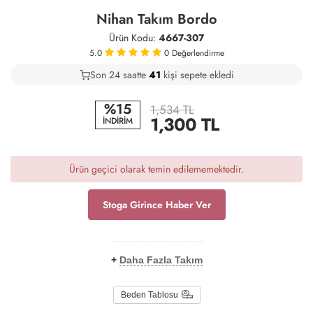
Nihan Takım Bordo
Ürün Kodu:
4667-307
5.0
0
Değerlendirme
Son 24 saatte
23
42
9
kişi sepete ekledi
%15
1,534 TL
1,300
TL
İNDİRİM
Ürün geçici olarak temin edilememektedir.
Stoga Girince Haber Ver
+
Daha Fazla Takım
Beden Tablosu