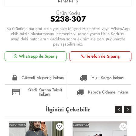
Rahat Kalıp
Ürün Kodu
5238-307
Bu ürünün siparişini sizin yerinize Müşteri Hizmetleri veya WhatsApp
ekibimizin oluşturmasını isterseniz yukarıda yazan Ürün Kodu'nu
aşağıdaki butonlara tıkladıktan sonra ekibimizle görüştüğünüzde
paylaşabilirsiniz.
Whatsapp ile Sipariş
Telefon ile Sipariş
Güvenli Alışveriş İmkanı
Hızlı Kargo İmkanı
Kredi Kartına Taksit
Kapıda Ödeme İmkanı
İmkanı
İlginizi Çekebilir
KARGO BEDAVA
KARGO BEDAVA