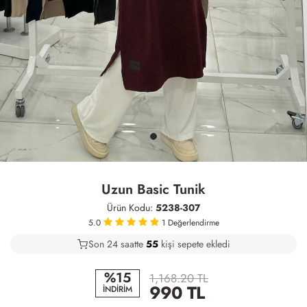
Uzun Basic Tunik
Ürün Kodu:
5238-307
5.0
1
Değerlendirme
Son 24 saatte
43
56
15
kişi sepete ekledi
%15
1,168.20 TL
990
TL
İNDİRİM