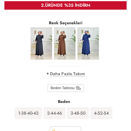
2.ÜRÜNDE %35 İNDİRM
Renk Seçenekleri
+
Daha Fazla Takım
Beden Tablosu
Beden
1-38-40-42
2-44-46
3-48-50
4-52-54