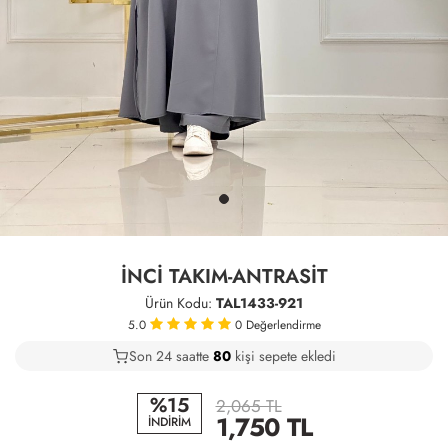
İNCİ TAKIM-ANTRASİT
Ürün Kodu:
TAL1433-921
5.0
0
Değerlendirme
Son 24 saatte
40
82
22
kişi sepete ekledi
%15
2,065 TL
1,750
TL
İNDİRİM