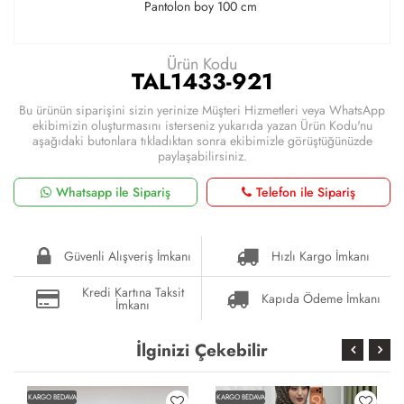
Pantolon boy 100 cm
Ürün Kodu
TAL1433-921
Bu ürünün siparişini sizin yerinize Müşteri Hizmetleri veya WhatsApp
ekibimizin oluşturmasını isterseniz yukarıda yazan Ürün Kodu'nu
aşağıdaki butonlara tıkladıktan sonra ekibimizle görüştüğünüzde
paylaşabilirsiniz.
Whatsapp ile Sipariş
Telefon ile Sipariş
Güvenli Alışveriş İmkanı
Hızlı Kargo İmkanı
Kredi Kartına Taksit
Kapıda Ödeme İmkanı
İmkanı
İlginizi Çekebilir
KARGO BEDAVA
KARGO BEDAVA