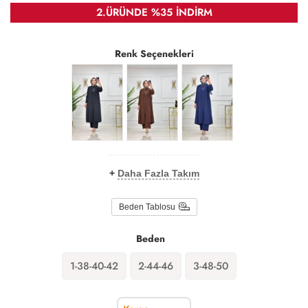
2.ÜRÜNDE %35 İNDİRM
Renk Seçenekleri
+
Daha Fazla Takım
Beden Tablosu
Beden
1-38-40-42
2-44-46
3-48-50