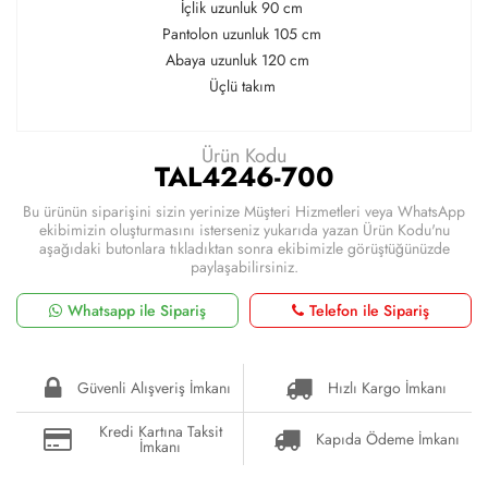
İçlik uzunluk 90 cm
Pantolon uzunluk 105 cm
Abaya uzunluk 120 cm
Üçlü takım
Ürün Kodu
TAL4246-700
Bu ürünün siparişini sizin yerinize Müşteri Hizmetleri veya WhatsApp
ekibimizin oluşturmasını isterseniz yukarıda yazan Ürün Kodu'nu
aşağıdaki butonlara tıkladıktan sonra ekibimizle görüştüğünüzde
paylaşabilirsiniz.
Whatsapp ile Sipariş
Telefon ile Sipariş
Güvenli Alışveriş İmkanı
Hızlı Kargo İmkanı
Kredi Kartına Taksit
Kapıda Ödeme İmkanı
İmkanı