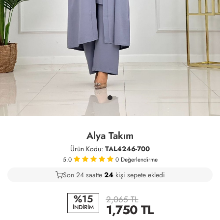
Alya Takım
Ürün Kodu:
TAL4246-700
5.0
0
Değerlendirme
Son 24 saatte
21
26
6
kişi sepete ekledi
%15
2,065 TL
1,750
TL
İNDİRİM