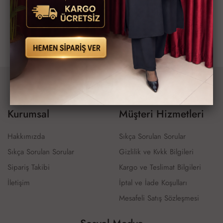
Zübeyde Viskon Elbise
Gülseli Vizon
400 TL
2,000 TL
Kurumsal
Müşteri Hizmetleri
Hakkımızda
Sıkça Sorulan Sorular
Sıkça Sorulan Sorular
Gizlilik ve Kvkk Bilgileri
Sipariş Takibi
Kargo ve Teslimat Bilgileri
İletişim
İptal ve İade Koşulları
Mesafeli Satış Sözleşmesi