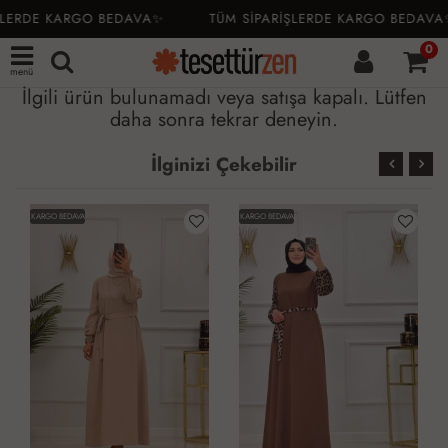
ŞLERDE KARGO BEDAVA✨
TÜM SİPARİŞLERDE KARGO BEDAVA
0
menü
İlgili ürün bulunamadı veya satışa kapalı. Lütfen
daha sonra tekrar deneyin.
İlginizi Çekebilir
KARGO BEDAVA
KARGO BEDAVA