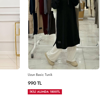
Tunik
Alya Takım
1,750 TL
DA 1800TL
2.ÜRÜNDE %35 İNDİRM