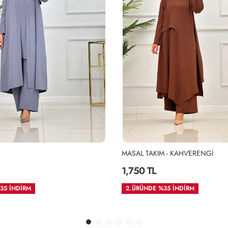
MASAL TAKIM - KAHVERENGİ
Uzun Basic 
1,750 TL
990 TL
2.ÜRÜNDE %35 İNDİRM
İKİLİ ALIM