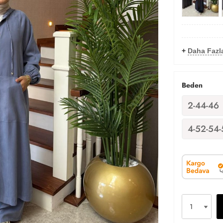
+
Daha Fazl
Beden
2-44-46
4-52-54-