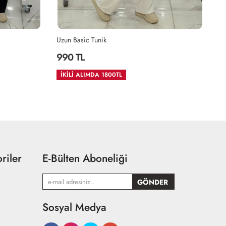
Uzun Basic Tunik
İN
990 TL
1
İKİLİ ALIMDA 1800TL
riler
E-Bülten Aboneliği
Sosyal Medya