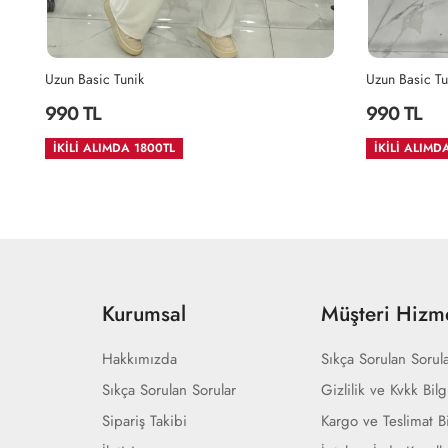
Uzun Basic Tunik
Uzun Basic Tu
990 TL
990 TL
İKİLİ ALIMDA 1800TL
İKİLİ ALIMD
Kurumsal
Müşteri Hizme
Hakkımızda
Sıkça Sorulan Sorul
Sıkça Sorulan Sorular
Gizlilik ve Kvkk Bilg
Sipariş Takibi
Kargo ve Teslimat Bi