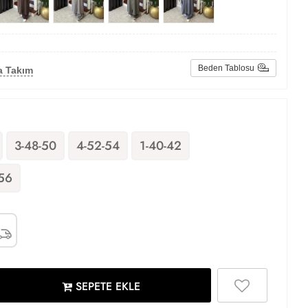
Beden Tablosu
a Takım
3-48-50
4-52-54
1-40-42
56
SEPETE EKLE