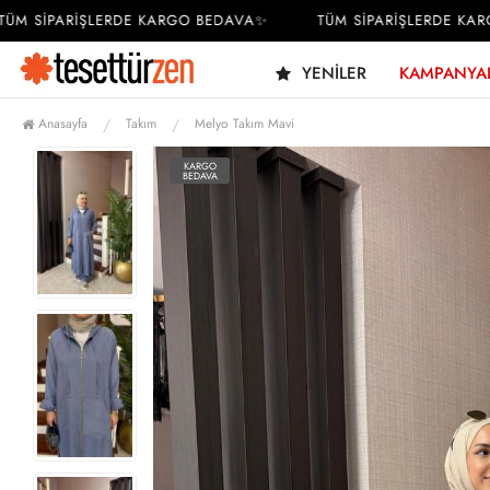
 SİPARİŞLERDE KARGO BEDAVA✨
TÜM SİPARİŞLERDE KARGO
YENILER
KAMPANYA
Anasayfa
Takım
Melyo Takım Mavi
KARGO
BEDAVA