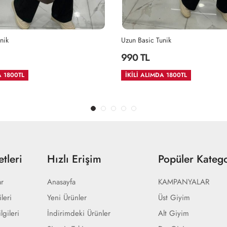
nik
Uzun Basic Tunik
990 TL
A 1800TL
İKİLİ ALIMDA 1800TL
tleri
Hızlı Erişim
Popüler Katego
ar
Anasayfa
KAMPANYALAR
ileri
Yeni Ürünler
Üst Giyim
lgileri
İndirimdeki Ürünler
Alt Giyim