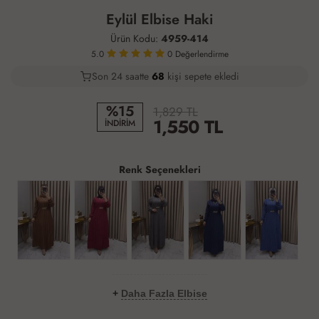
Eylül Elbise Haki
Ürün Kodu:
4959-414
5.0
0
Değerlendirme
Son 24 saatte
35
70
28
kişi sepete ekledi
%15
1,829 TL
1,550
TL
İNDİRİM
Renk Seçenekleri
+
Daha Fazla Elbise