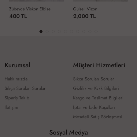
Zübeyde Viskon Elbise
Gülseli Vizon
400 TL
2,000 TL
Kurumsal
Müşteri Hizmetleri
Hakkımızda
Sıkça Sorulan Sorular
Sıkça Sorulan Sorular
Gizlilik ve Kvkk Bilgileri
Sipariş Takibi
Kargo ve Teslimat Bilgileri
İletişim
İptal ve İade Koşulları
Mesafeli Satış Sözleşmesi
Sosyal Medya