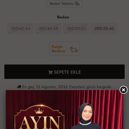
Beden Tablosu
Beden
3BD42-44
4BD46-48
5BD50-52
2BD38-40
SEPETE EKLE
En geç 10 Ağustos, 2026 Pazartesi günü kargoda.
Ürün Bilgileri
Ödeme Bilgileri
Müşteri Yorumları
Teslimat Bilgileri
YOK BÖYLE BİR GÜZELLİK