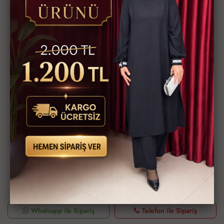
Eylül Elbise kod 4959
2 Beden 38/40
3 Beden 42/44
4 Beden 46/48
5 Beden 50/52
Şeker Fitilli örme Kumaş
Boy 138/140 cm,
Ürün Kodu
4959-414
Bu ürünün siparişini sizin yerinize Müşteri Hizmetleri veya WhatsApp
ekibimizin oluşturmasını isterseniz yukarıda yazan Ürün Kodu'nu
aşağıdaki butonlara tıkladıktan sonra ekibimizle görüştüğünüzde
paylaşabilirsiniz.
Whatsapp ile Sipariş
Telefon ile Sipariş