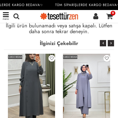
ŞLERDE KARGO BEDAVA✨
TÜM SİPARİŞLERDE KARGO BEDAVA
0
menü
İlgili ürün bulunamadı veya satışa kapalı. Lütfen
daha sonra tekrar deneyin.
İlginizi Çekebilir
KARGO BEDAVA
KARGO BEDAVA