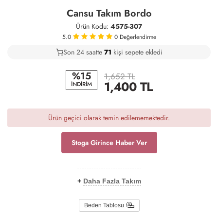
Cansu Takım Bordo
Ürün Kodu:
4575-307
5.0
0
Değerlendirme
Son 24 saatte
42
73
20
kişi sepete ekledi
%15
1,652 TL
1,400
TL
İNDİRİM
Ürün geçici olarak temin edilememektedir.
Stoga Girince Haber Ver
+
Daha Fazla Takım
Beden Tablosu