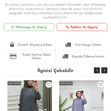
Bu ürünün siparişini sizin yerinize Müşteri Hizmetleri veya WhatsApp
ekibimizin oluşturmasını isterseniz yukarıda yazan Ürün Kodu'nu
aşağıdaki butonlara tıkladıktan sonra ekibimizle görüştüğünüzde
paylaşabilirsiniz.
Whatsapp ile Sipariş
Telefon ile Sipariş
Güvenli Alışveriş İmkanı
Hızlı Kargo İmkanı
Kredi Kartına Taksit
Kapıda Ödeme İmkanı
İmkanı
İlginizi Çekebilir
KARGO BEDAVA
KARGO BEDAVA