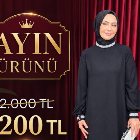
atsapp ile Sipariş
Hızlı Kargo İmkanı
Kredi Kartına Taks