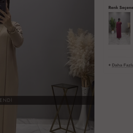
Renk Seçene
+
Daha Fazla
KENDİ