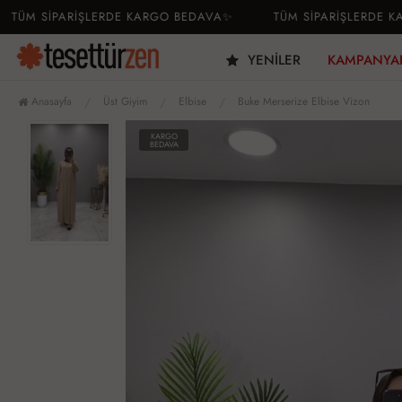
M SİPARİŞLERDE KARGO BEDAVA✨
TÜM SİPARİŞLERDE KARG
YENILER
KAMPANYA
Anasayfa
Üst Giyim
Elbise
Buke Merserize Elbise Vizon
KARGO
BEDAVA