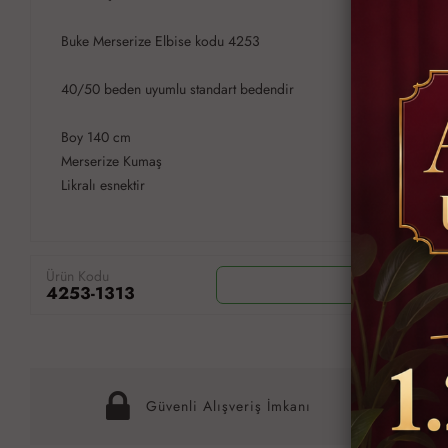
Buke Merserize Elbise kodu 4253
40/50 beden uyumlu standart bedendir
Boy 140 cm
Merserize Kumaş
Likralı esnektir
Ürün Kodu
Wh
4253-1313
Güvenli Alışveriş İmkanı