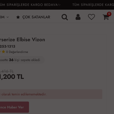
SİPARİŞLERDE KARGO BEDAVA✨
TÜM SİPARİŞLERDE KARGO 
0
KIM
ÇOK SATANLAR
serize Elbise Vizon
253-1313
0
Değerlendirme
saatte
0
36
13
kişi satın aldı
,416 TL
1,200
TL
 olarak temin edilememektedir.
ince Haber Ver