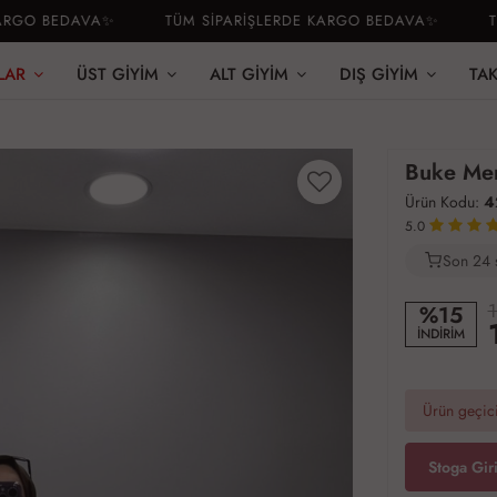
O BEDAVA✨
TÜM SİPARİŞLERDE KARGO BEDAVA✨
TÜM 
LAR
ÜST GIYIM
ALT GIYIM
DIŞ GIYIM
TA
Buke Mer
Ürün Kodu:
4
5.0
Son 24 
2
1
%15
İNDİRİM
Ürün geçici
Stoga Gir