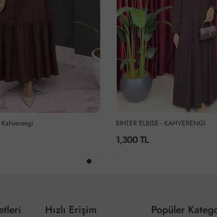
e Kahverengi
BİHTER ELBİSE - KAHVERENGİ
1,300 TL
tleri
Hızlı Erişim
Popüler Katego