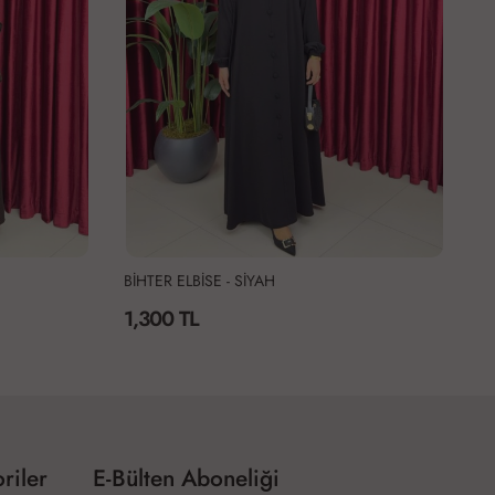
BİHTER ELBİSE - SİYAH
Dü
1,300 TL
1
riler
E-Bülten Aboneliği