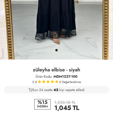
züleyha elbise - siyah
Ürün Kodu:
MDM1227-100
5.0
0
Değerlendirme
Son 24 saatte
31
42
15
kişi sepete ekledi
%15
1,233.10 TL
1,045
TL
İNDİRİM