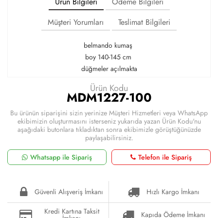
Ürün Bilgileri
Ödeme Bilgileri
Müşteri Yorumları
Teslimat Bilgileri
belmando kumaş
boy 140-145 cm
düğmeler açılmakta
Ürün Kodu
MDM1227-100
Bu ürünün siparişini sizin yerinize Müşteri Hizmetleri veya WhatsApp
ekibimizin oluşturmasını isterseniz yukarıda yazan Ürün Kodu'nu
aşağıdaki butonlara tıkladıktan sonra ekibimizle görüştüğünüzde
paylaşabilirsiniz.
Whatsapp ile Sipariş
Telefon ile Sipariş
Güvenli Alışveriş İmkanı
Hızlı Kargo İmkanı
Kredi Kartına Taksit
Kapıda Ödeme İmkanı
İmkanı