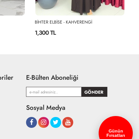
BİHTER ELBİSE - KAHVERENGİ
Bİ
1,300 TL
1
riler
E-Bülten Aboneliği
Sosyal Medya
Günün
Fırsatları