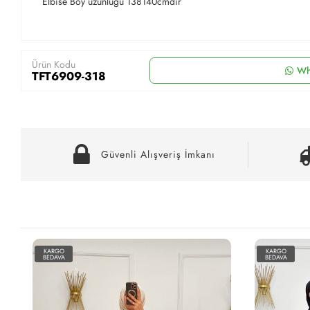
Elbise Boy uzunlugu 138140cmdir
Ürün Kodu
Wh
TFT6909-318
Güvenli Alışveriş İmkanı
KARGO
BEDAVA