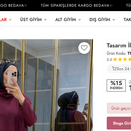
O BEDAVA✨
TÜM SİPARİŞLERDE KARGO BEDAVA✨
TÜM S
LAR
ÜST GIYIM
ALT GIYIM
DIŞ GIYIM
TA
Tasarım 
Ürün Kodu:
T
5.0
Son 24 
3
2
%15
İNDİRİM
Ürün geçici
Stoga Gir