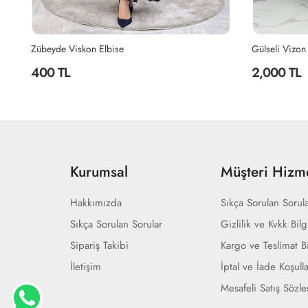
Zübeyde Viskon Elbise
Gülseli Vizon
400 TL
2,000 TL
Kurumsal
Müşteri Hizme
Hakkımızda
Sıkça Sorulan Sorul
Sıkça Sorulan Sorular
Gizlilik ve Kvkk Bilg
Sipariş Takibi
Kargo ve Teslimat Bi
İletişim
İptal ve İade Koşulla
Mesafeli Satış Sözl