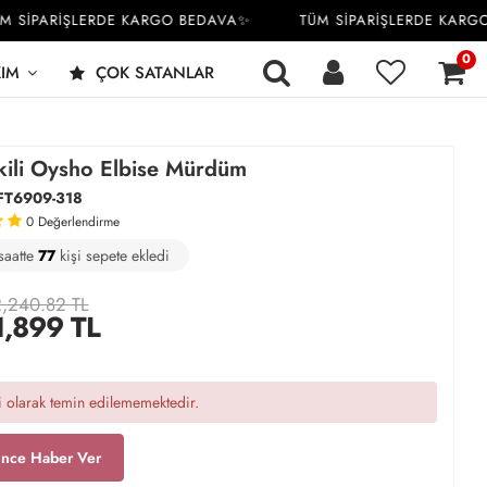
İPARİŞLERDE KARGO BEDAVA✨
TÜM SİPARİŞLERDE KARGO B
0
KIM
ÇOK SATANLAR
İkili Oysho Elbise Mürdüm
FT6909-318
0
Değerlendirme
saatte
8
79
34
kişi satın aldı
,240.82 TL
1,899
TL
 olarak temin edilememektedir.
ince Haber Ver