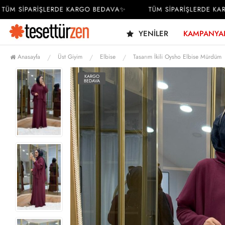
M SİPARİŞLERDE KARGO BEDAVA✨
TÜM SİPARİŞLERDE KARG
YENILER
KAMPANYA
Anasayfa
Üst Giyim
Elbise
Tasarım İkili Oysho Elbise Mürdüm
KARGO
BEDAVA