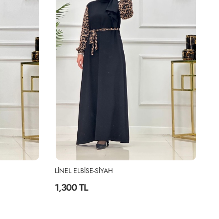
AH
DURU ELBİSE -LACİVERT
2,050 TL