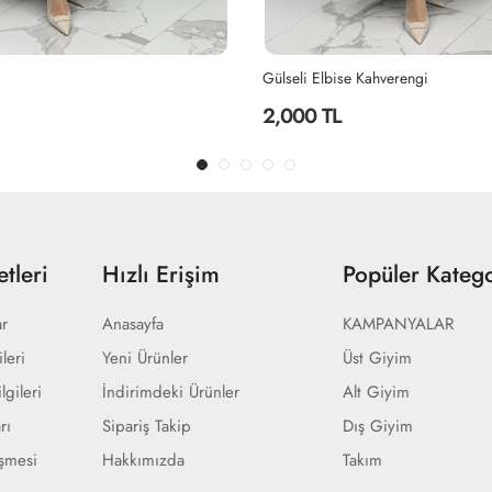
Gülseli Elbise Kahverengi
2,000 TL
tleri
Hızlı Erişim
Popüler Katego
ar
Anasayfa
KAMPANYALAR
ileri
Yeni Ürünler
Üst Giyim
lgileri
İndirimdeki Ürünler
Alt Giyim
rı
Sipariş Takip
Dış Giyim
eşmesi
Hakkımızda
Takım