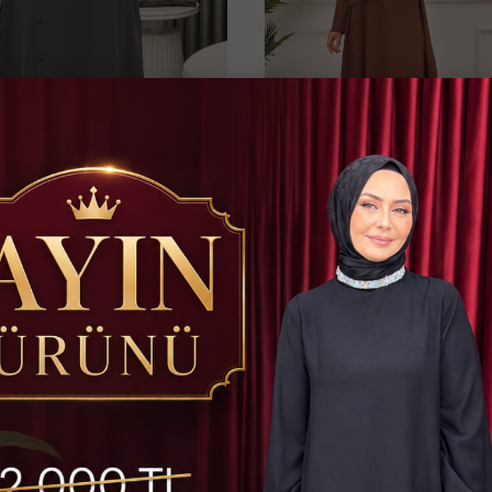
m Gri
MASAL TAKIM - KAHVERENGİ
1,750 TL
2.ÜRÜNDE %35 İNDİRM
Çok Satan Ürünler