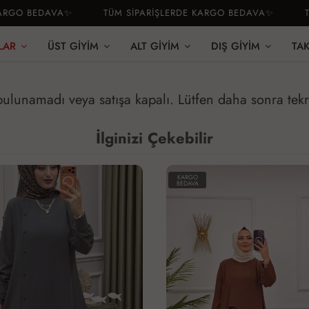
RGO BEDAVA✨
TÜM SİPARİŞLERDE KARGO BEDAVA✨
TÜM
LAR
ÜST GIYIM
ALT GIYIM
DIŞ GIYIM
TA
 bulunamadı veya satışa kapalı. Lütfen daha sonra tek
İlginizi Çekebilir
KARGO
BEDAVA