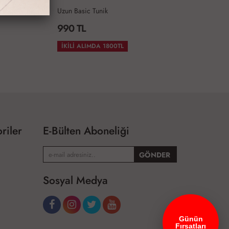
Uzun Basic Tunik
İN
990 TL
1
İKİLİ ALIMDA 1800TL
riler
E-Bülten Aboneliği
Sosyal Medya
Günün
Fırsatları