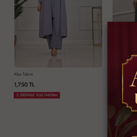
Alya Takım
Çiğdem Takı
1,750 TL
1,800 TL
2.ÜRÜNDE %35 İNDİRM