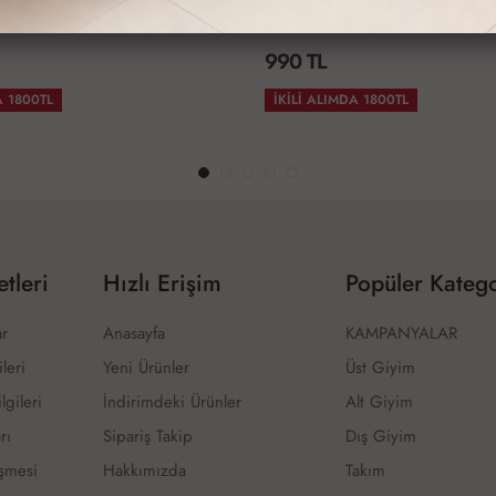
nik
Uzun Basic Tunik
990 TL
A 1800TL
İKİLİ ALIMDA 1800TL
tleri
Hızlı Erişim
Popüler Katego
ar
Anasayfa
KAMPANYALAR
ileri
Yeni Ürünler
Üst Giyim
lgileri
İndirimdeki Ürünler
Alt Giyim
rı
Sipariş Takip
Dış Giyim
eşmesi
Hakkımızda
Takım