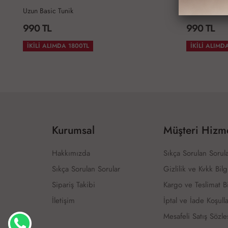
Uzun Basic Tunik
Uzun Basic Tu
990 TL
990 TL
İKİLİ ALIMDA 1800TL
İKİLİ ALIMD
Kurumsal
Müşteri Hizme
Hakkımızda
Sıkça Sorulan Sorul
Sıkça Sorulan Sorular
Gizlilik ve Kvkk Bilg
Sipariş Takibi
Kargo ve Teslimat Bi
İletişim
İptal ve İade Koşulla
Mesafeli Satış Sözl