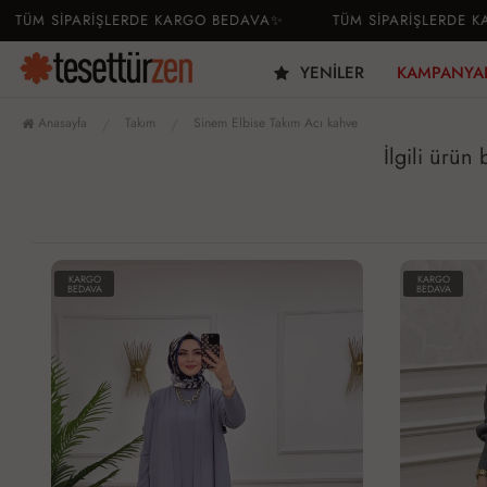
TÜM SİPARİŞLERDE KARGO BEDAVA✨
TÜM SİPARİŞLERDE KA
YENILER
KAMPANYA
Anasayfa
Takım
Sinem Elbise Takım Acı kahve
İlgili ürün
KARGO
KARGO
BEDAVA
BEDAVA