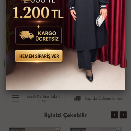
Ürün Astarlıdır
Ürün Boy 133cm Göğüs 61cm dir
Ürün Kodu
5027-1-500
Bu ürünün siparişini sizin yerinize Müşteri Hizmetleri veya WhatsApp
ekibimizin oluşturmasını isterseniz yukarıda yazan Ürün Kodu'nu
aşağıdaki butonlara tıkladıktan sonra ekibimizle görüştüğünüzde
paylaşabilirsiniz.
Whatsapp ile Sipariş
Telefon ile Sipariş
Güvenli Alışveriş İmkanı
Hızlı Kargo İmkanı
Kredi Kartına Taksit
Kapıda Ödeme İmkanı
İmkanı
İlginizi Çekebilir
KARGO BEDAVA
KARGO BEDAVA