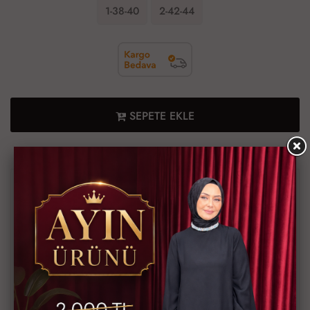
1-38-40
2-42-44
SEPETE EKLE
En geç 10 Ağustos, 2026 Pazartesi günü kargoda.
Ürün Bilgileri
Ödeme Bilgileri
Müşteri Yorumları
Teslimat Bilgileri
Ürün Düşük Omuzdur
Ürün Boğazdan Bağlamalıdır
Ürün Balon Kol ve Fırfır Detaylıdır
Ürüne Ait İnce İp Kemer Mevcuttur