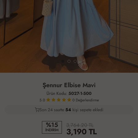
Şennur Elbise Mavi
Ürün Kodu:
5027-1-500
5.0
0
Değerlendirme
Son 24 saatte
34
56
12
kişi sepete ekledi
%15
3,764.20 TL
3,190
TL
İNDİRİM