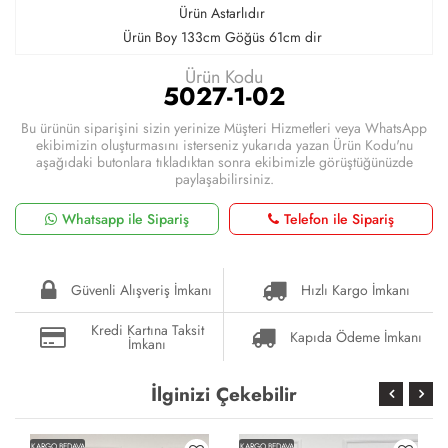
Ürün Astarlıdır
Ürün Boy 133cm Göğüs 61cm dir
Ürün Kodu
5027-1-02
Bu ürünün siparişini sizin yerinize Müşteri Hizmetleri veya WhatsApp
ekibimizin oluşturmasını isterseniz yukarıda yazan Ürün Kodu'nu
aşağıdaki butonlara tıkladıktan sonra ekibimizle görüştüğünüzde
paylaşabilirsiniz.
Whatsapp ile Sipariş
Telefon ile Sipariş
Güvenli Alışveriş İmkanı
Hızlı Kargo İmkanı
Kredi Kartına Taksit
Kapıda Ödeme İmkanı
İmkanı
İlginizi Çekebilir
KARGO BEDAVA
KARGO BEDAVA