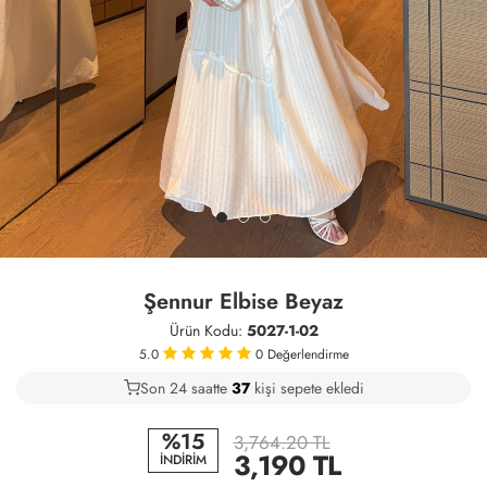
Şennur Elbise Beyaz
Ürün Kodu:
5027-1-02
5.0
0
Değerlendirme
Son 24 saatte
29
39
16
kişi sepete ekledi
%15
3,764.20 TL
3,190
TL
İNDİRİM