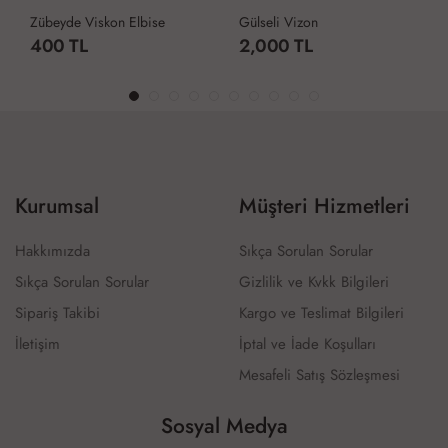
Zübeyde Viskon Elbise
Gülseli Vizon
400 TL
2,000 TL
Kurumsal
Müşteri Hizmetleri
Hakkımızda
Sıkça Sorulan Sorular
Sıkça Sorulan Sorular
Gizlilik ve Kvkk Bilgileri
Sipariş Takibi
Kargo ve Teslimat Bilgileri
İletişim
İptal ve İade Koşulları
Mesafeli Satış Sözleşmesi
Sosyal Medya