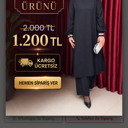
Elbise sırtı Fermuarlıdır.
40 Beden Ürün Bilgileri:
Elbise Boy:140cm
Ceket Boy:50cm
Göğüs:102cm
Bel:100cm
Basen:106cm
Ürünlerimizde İade Yoktur Beden Değişimi Mevcuttur
Ürün Kodu
2970-420
Bu ürünün siparişini sizin yerinize Müşteri Hizmetleri veya WhatsApp
ekibimizin oluşturmasını isterseniz yukarıda yazan Ürün Kodu'nu
aşağıdaki butonlara tıkladıktan sonra ekibimizle görüştüğünüzde
paylaşabilirsiniz.
Whatsapp ile Sipariş
Telefon ile Sipariş