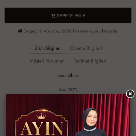
SEPETE EKLE
En geç 10 Ağustos, 2026 Pazartesi günü kargoda.
Ürün Bilgileri
Ödeme Bilgileri
Müşteri Yorumları
Teslimat Bilgileri
Seda Elbise
Kod:2970
40-42-44-46-48 Bedenlerdedir.
Elbise Lina Keten Kumaştır
Elbise Sıfır Koldur.
Ceket Yandan Bağlamalı Ve düğmelidir.