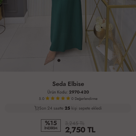
Seda Elbise
Ürün Kodu:
2970-420
5.0
0
Değerlendirme
Son 24 saatte
19
26
10
kişi sepete ekledi
%15
3,245 TL
2,750
TL
İNDİRİM