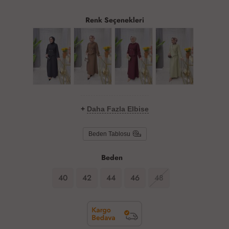
Renk Seçenekleri
+
Daha Fazla Elbise
Beden Tablosu
Beden
40
42
44
46
48