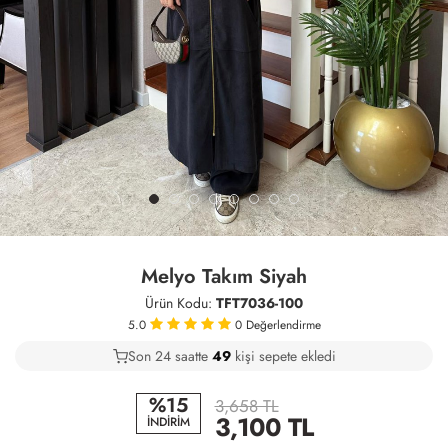
Melyo Takım Siyah
Ürün Kodu:
TFT7036-100
5.0
0
Değerlendirme
Son 24 saatte
32
50
12
kişi sepete ekledi
%15
3,658 TL
3,100
TL
İNDİRİM