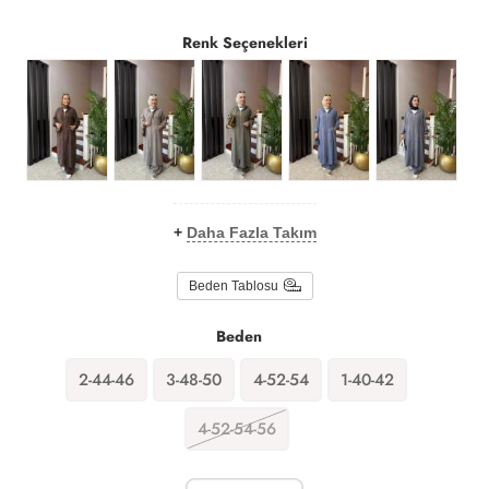
Renk Seçenekleri
+
Daha Fazla Takım
Beden Tablosu
Beden
2-44-46
3-48-50
4-52-54
1-40-42
4-52-54-56