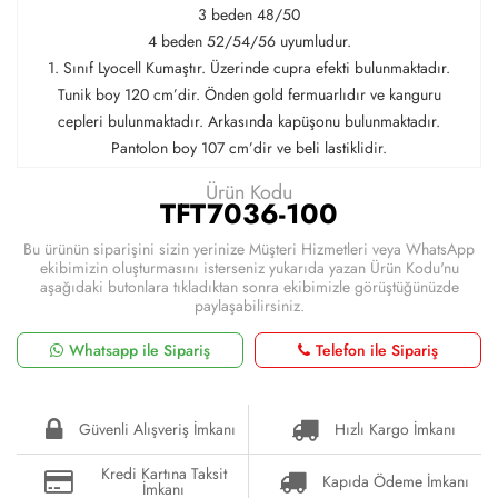
3 beden 48/50
4 beden 52/54/56 uyumludur.
1. Sınıf Lyocell Kumaştır. Üzerinde cupra efekti bulunmaktadır.
Tunik boy 120 cm’dir. Önden gold fermuarlıdır ve kanguru
cepleri bulunmaktadır. Arkasında kapüşonu bulunmaktadır.
Pantolon boy 107 cm’dir ve beli lastiklidir.
Ürün Kodu
TFT7036-100
Bu ürünün siparişini sizin yerinize Müşteri Hizmetleri veya WhatsApp
ekibimizin oluşturmasını isterseniz yukarıda yazan Ürün Kodu'nu
aşağıdaki butonlara tıkladıktan sonra ekibimizle görüştüğünüzde
paylaşabilirsiniz.
Whatsapp ile Sipariş
Telefon ile Sipariş
Güvenli Alışveriş İmkanı
Hızlı Kargo İmkanı
Kredi Kartına Taksit
Kapıda Ödeme İmkanı
İmkanı