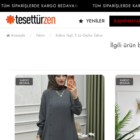
ÜM SİPARİŞLERDE KARGO BEDAVA✨
TÜM SİPARİŞLERDE KAR
YENILER
KAMPANYA
Anasayfa
Takım
Kübra Taşlı 3 Lü Oysho Takım
İlgili ürün
KARGO
KARGO
BEDAVA
BEDAVA