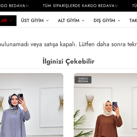
GO BEDAVA✨
TÜM SİPARİŞLERDE KARGO BEDAVA✨
TÜM
LAR
ÜST GIYIM
ALT GIYIM
DIŞ GIYIM
TA
 bulunamadı veya satışa kapalı. Lütfen daha sonra tek
İlginizi Çekebilir
KARGO
BEDAVA