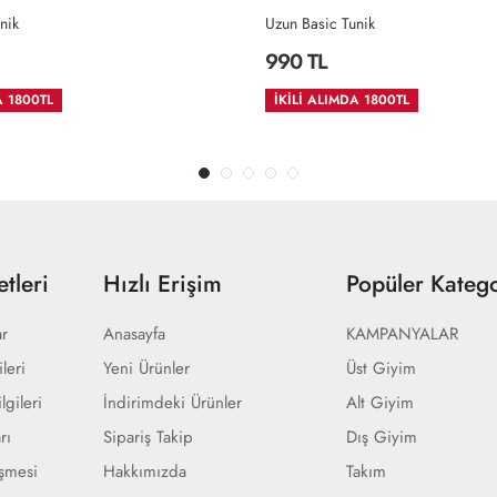
nik
Uzun Basic Tunik
990 TL
A 1800TL
İKİLİ ALIMDA 1800TL
tleri
Hızlı Erişim
Popüler Katego
ar
Anasayfa
KAMPANYALAR
ileri
Yeni Ürünler
Üst Giyim
lgileri
İndirimdeki Ürünler
Alt Giyim
rı
Sipariş Takip
Dış Giyim
eşmesi
Hakkımızda
Takım