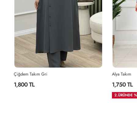
Çiğdem Takım Gri
Alya Takım
1,800 TL
1,750 TL
2.ÜRÜNDE %