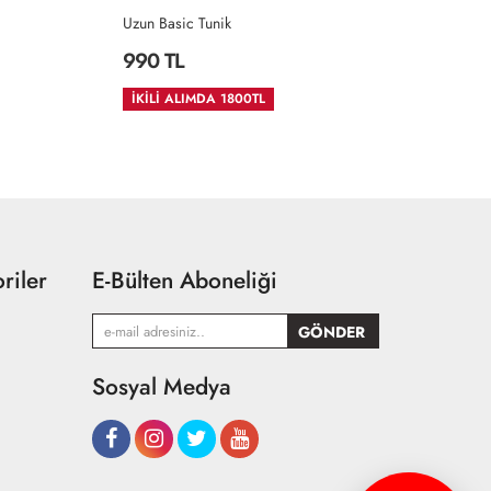
Uzun Basic Tunik
İN
990 TL
1
İKİLİ ALIMDA 1800TL
riler
E-Bülten Aboneliği
Sosyal Medya