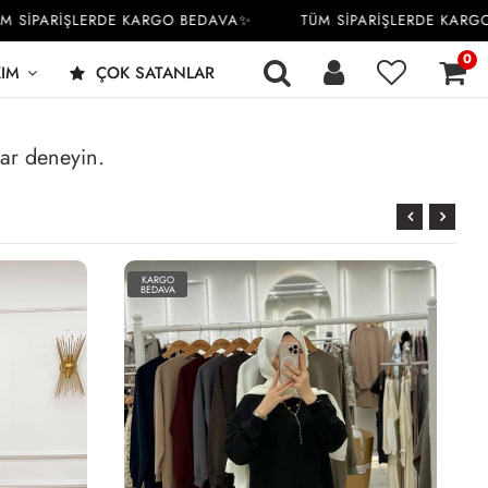
 SİPARİŞLERDE KARGO BEDAVA✨
TÜM SİPARİŞLERDE KARGO
0
KIM
ÇOK SATANLAR
rar deneyin.
KARGO
BEDAVA