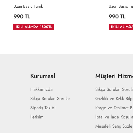
Uzun Basic Tunik
Uzun Basic Tu
990 TL
990 TL
İKİLİ ALIMDA 1800TL
İKİLİ ALIMD
Kurumsal
Müşteri Hizme
Hakkımızda
Sıkça Sorulan Sorul
Sıkça Sorulan Sorular
Gizlilik ve Kvkk Bilg
Sipariş Takibi
Kargo ve Teslimat Bi
İletişim
İptal ve İade Koşulla
Mesafeli Satış Sözl