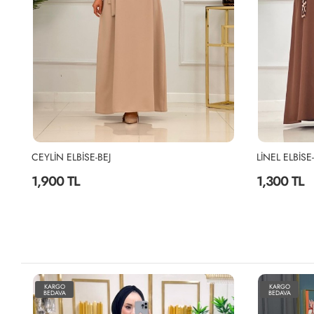
CEYLİN ELBİSE-BEJ
LİNEL ELBİS
1,900 TL
1,300 TL
KARGO
KARGO
BEDAVA
BEDAVA