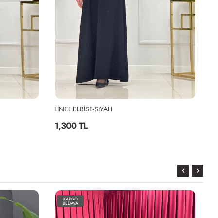
LİNEL ELBİSE-SİYAH
DU
1,300 TL
2
KARGO
BEDAVA