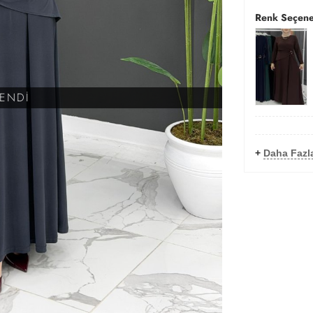
Renk Seçene
KENDİ
+
Daha Fazla