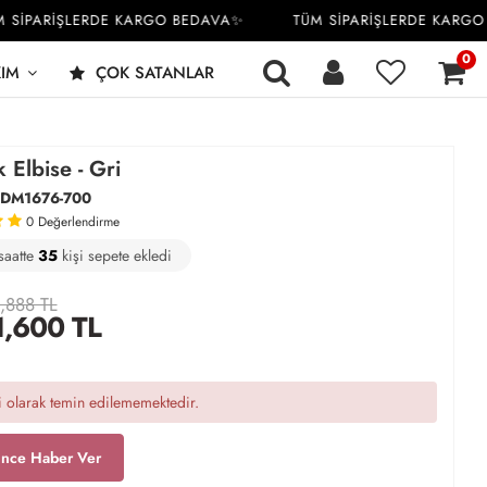
İPARİŞLERDE KARGO BEDAVA✨
TÜM SİPARİŞLERDE KARGO B
0
KIM
ÇOK SATANLAR
 Elbise - Gri
DM1676-700
0
Değerlendirme
saatte
8
37
10
kişi satın aldı
,888 TL
1,600
TL
 olarak temin edilememektedir.
ince Haber Ver