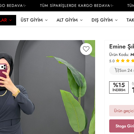
 BEDAVA✨
TÜM SİPARİŞLERDE KARGO BEDAVA✨
TÜM S
LAR
ÜST GIYIM
ALT GIYIM
DIŞ GIYIM
TA
Emine Şık
Ürün Kodu:
M
5.0
Son 24 
2
1
%15
İNDİRİM
Ürün geçici
Stoga Gir