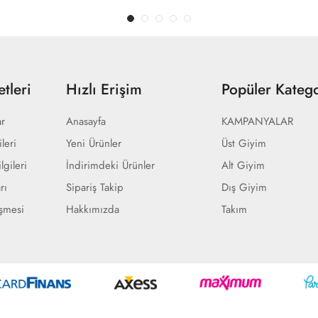
tleri
Hızlı Erişim
Popüler Katego
ar
Anasayfa
KAMPANYALAR
ileri
Yeni Ürünler
Üst Giyim
lgileri
İndirimdeki Ürünler
Alt Giyim
rı
Sipariş Takip
Dış Giyim
eşmesi
Hakkımızda
Takım
Geliştir - powered by innovation