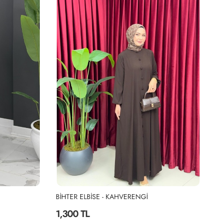
BİHTER ELBİSE - KAHVERENGİ
Bİ
1,300 TL
1