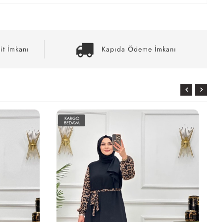
it İmkanı
Kapıda Ödeme İmkanı
KARGO
BEDAVA