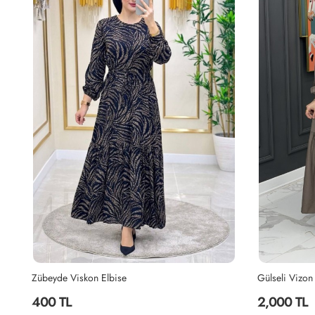
Zübeyde Viskon Elbise
Gülseli Vizon
400 TL
2,000 TL