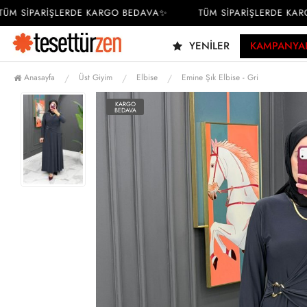
 SİPARİŞLERDE KARGO BEDAVA✨
TÜM SİPARİŞLERDE KARGO
YENILER
KAMPANYA
Anasayfa
Üst Giyim
Elbise
Emine Şık Elbise - Gri
KARGO
BEDAVA