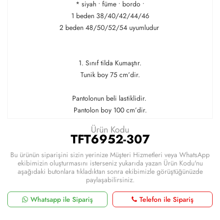
* siyah • füme • bordo •
1 beden 38/40/42/44/46
2 beden 48/50/52/54 uyumludur
1. Sınıf tilda Kumaştır.
Tunik boy 75 cm’dir.
Pantolonun beli lastiklidir.
Pantolon boy 100 cm’dir.
Ürün Kodu
TFT6952-307
Bu ürünün siparişini sizin yerinize Müşteri Hizmetleri veya WhatsApp
ekibimizin oluşturmasını isterseniz yukarıda yazan Ürün Kodu'nu
aşağıdaki butonlara tıkladıktan sonra ekibimizle görüştüğünüzde
paylaşabilirsiniz.
Whatsapp ile Sipariş
Telefon ile Sipariş