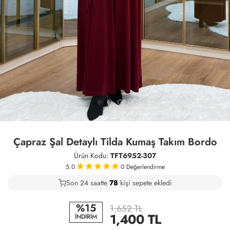
Çapraz Şal Detaylı Tilda Kumaş Takım Bordo
Ürün Kodu:
TFT6952-307
5.0
0
Değerlendirme
Son 24 saatte
41
80
19
kişi sepete ekledi
%15
1,652 TL
1,400
TL
İNDİRİM