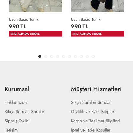
Uzun Basic Tunik
Uzun Basic Tunik
990 TL
990 TL
İKİLİ ALIMDA 1800TL
İKİLİ ALIMDA 1800TL
Kurumsal
Müşteri Hizmetleri
Hakkımızda
Sıkça Sorulan Sorular
Sıkça Sorulan Sorular
Gizlilik ve Kvkk Bilgileri
Sipariş Takibi
Kargo ve Teslimat Bilgileri
İletişim
İptal ve İade Koşulları