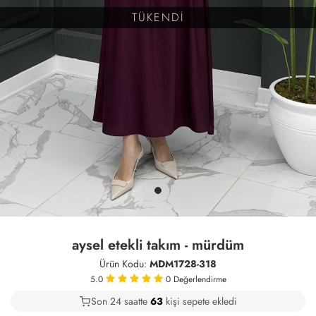
TÜKENDİ
aysel etekli takım - mürdüm
Ürün Kodu:
MDM1728-318
5.0
0
Değerlendirme
Son 24 saatte
36
63
13
kişi sepete ekledi