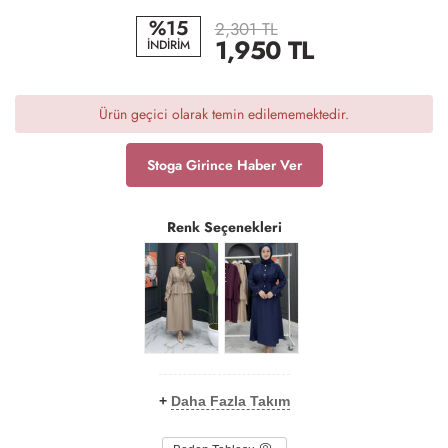
%15
2,301 TL
1,950
TL
İNDİRİM
Ürün geçici olarak temin edilememektedir.
Stoga Girince Haber Ver
Renk Seçenekleri
+
Daha Fazla Takım