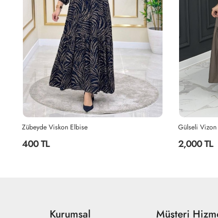
Zübeyde Viskon Elbise
Gülseli Vizon
400 TL
2,000 TL
Kurumsal
Müşteri Hizme