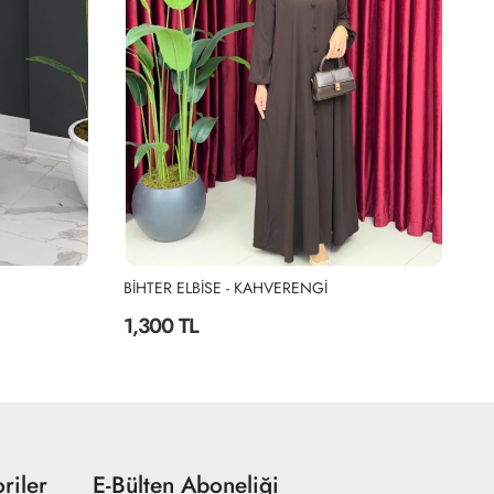
BİHTER ELBİSE - KAHVERENGİ
Bİ
1,300 TL
1
riler
E-Bülten Aboneliği