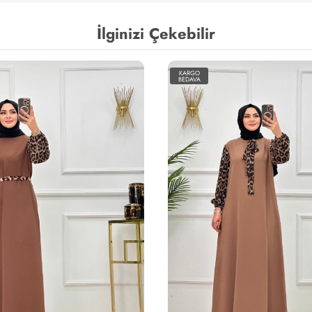
İlginizi Çekebilir
KARGO
BEDAVA