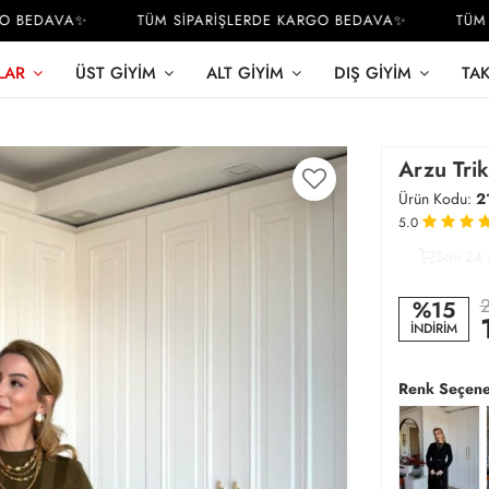
BEDAVA✨
TÜM SİPARİŞLERDE KARGO BEDAVA✨
TÜM Sİ
LAR
ÜST GIYIM
ALT GIYIM
DIŞ GIYIM
TA
Arzu Trik
Ürün Kodu:
2
5.0
Son 24 
2
2
%15
İNDİRİM
Renk Seçene