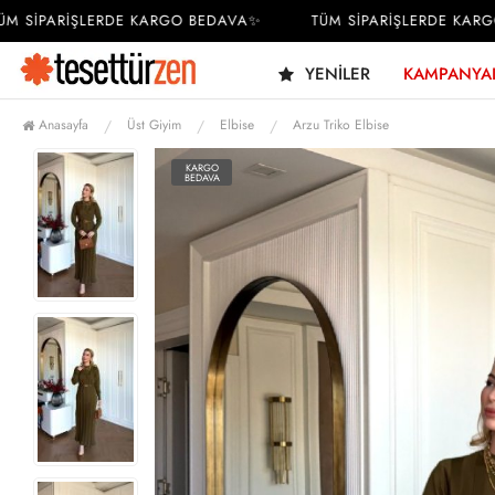
SİPARİŞLERDE KARGO BEDAVA✨
TÜM SİPARİŞLERDE KARGO 
YENILER
KAMPANYA
Anasayfa
Üst Giyim
Elbise
Arzu Triko Elbise
KARGO
BEDAVA