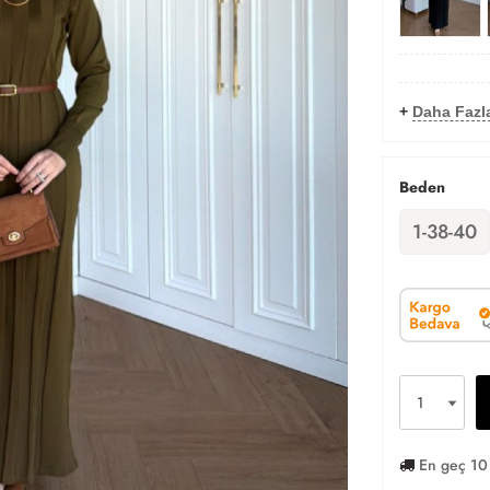
+
Daha Fazla
Beden
1-38-40
En geç 10 