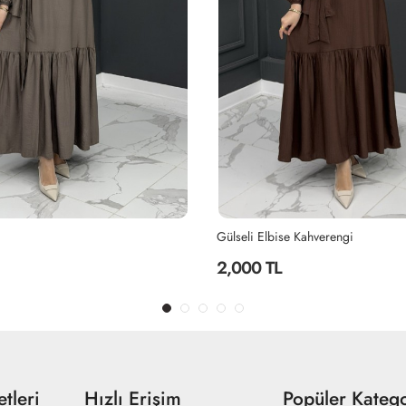
Gülseli Elbise Kahverengi
2,000 TL
tleri
Hızlı Erişim
Popüler Katego