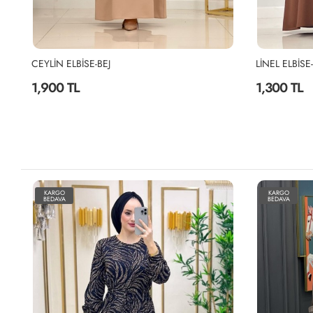
CEYLİN ELBİSE-BEJ
LİNEL ELBİS
1,900 TL
1,300 TL
KARGO
KARGO
BEDAVA
BEDAVA