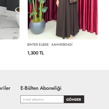
BİHTER ELBİSE - SİYAH
Dü
1,300 TL
1
riler
E-Bülten Aboneliği