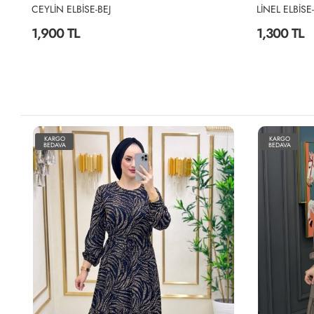
LİNEL ELBİSE-KAHVERENGİ
LİNEL ELBİS
1,300 TL
1,300 TL
KARGO
KARGO
BEDAVA
BEDAVA