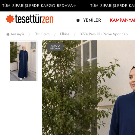
M SİPARİŞLERDE KARGO BEDAVA✨
TÜM SİPARİŞLERDE KARG
YENILER
KAMPANYA
Anasayfa
Üst Giyim
Elbise
3774 Pamuklu Penye Spor Kap
KARGO
BEDAVA