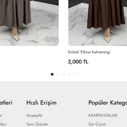
e Kahverengi
BİHTER ELBİSE - KAHVERENGİ
1,300 TL
tleri
Hızlı Erişim
Popüler Katego
ar
Anasayfa
KAMPANYALAR
ileri
Yeni Ürünler
Üst Giyim