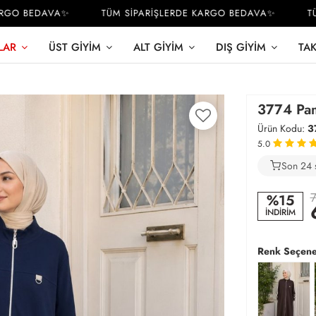
O BEDAVA✨
TÜM SİPARİŞLERDE KARGO BEDAVA✨
TÜM 
LAR
ÜST GIYIM
ALT GIYIM
DIŞ GIYIM
TA
3774 Pam
Ürün Kodu:
3
5.0
Son 24 
2
7
%15
İNDİRİM
Renk Seçene