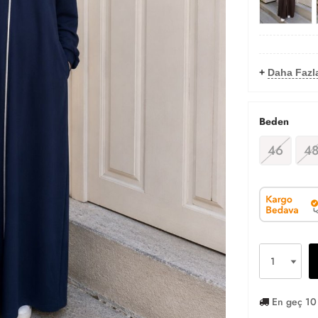
+
Daha Fazla
Beden
46
4
En geç 10 