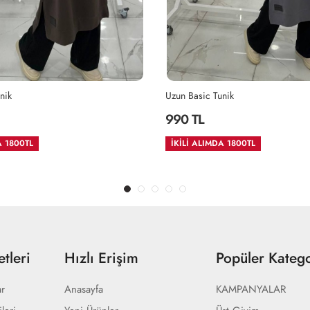
nik
Uzun Basic Tunik
990 TL
A 1800TL
İKİLİ ALIMDA 1800TL
tleri
Hızlı Erişim
Popüler Katego
ar
Anasayfa
KAMPANYALAR