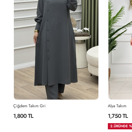
Alya Takım
MASAL TAKI
1,750 TL
1,750 TL
2.ÜRÜNDE %35 İNDİRM
2.ÜRÜNDE %