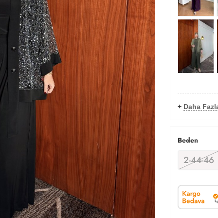
+
Daha Fazl
Beden
2-44-46