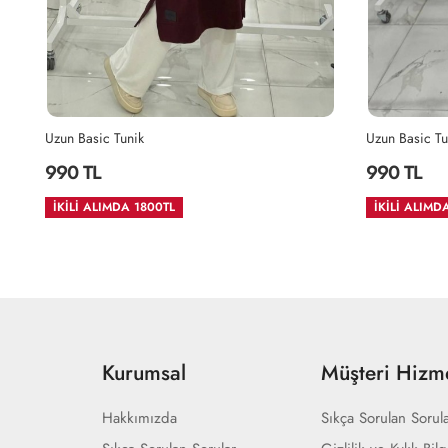
Uzun Basic Tunik
Uzun Basic Tu
990 TL
990 TL
İKİLİ ALIMDA 1800TL
İKİLİ ALIMD
Kurumsal
Müşteri Hizme
Hakkımızda
Sıkça Sorulan Sorul