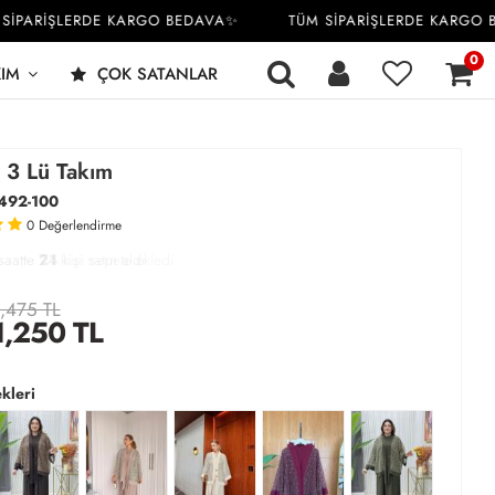
ARİŞLERDE KARGO BEDAVA✨
TÜM SİPARİŞLERDE KARGO BED
0
KIM
ÇOK SATANLAR
 3 Lü Takım
492-100
0
Değerlendirme
saatte
9
76
22
kişi satın aldı
,475 TL
1,250
TL
kleri