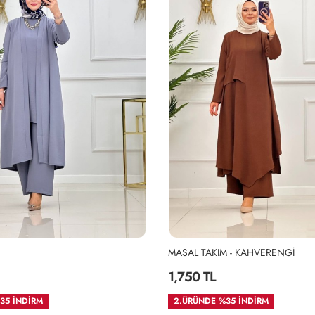
M - KAHVERENGİ
Uzun Basic Tunik
990 TL
35 İNDİRM
İKİLİ ALIMDA 1800TL