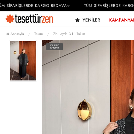
SİPARİŞLERDE KARGO BEDAVA✨
TÜM SİPARİŞLERDE KARGO 
YENILER
KAMPANYA
Anasayfa
Takım
Zb İlayda 3 Lü Takım
KARGO
BEDAVA