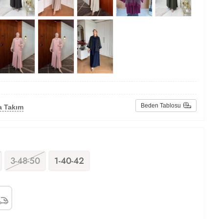
Beden Tablosu
a Takım
3-48-50
1-40-42