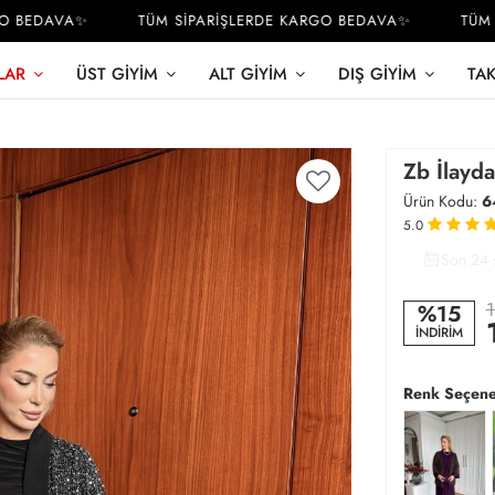
BEDAVA✨
TÜM SİPARİŞLERDE KARGO BEDAVA✨
TÜM SİP
LAR
ÜST GIYIM
ALT GIYIM
DIŞ GIYIM
TA
Zb İlayda
Ürün Kodu:
6
5.0
Son 24 
3
1
%15
İNDİRİM
Renk Seçene