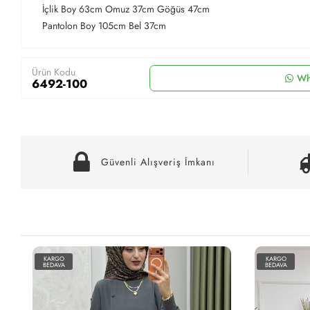
İçlik Boy 63cm Omuz 37cm Göğüs 47cm
Pantolon Boy 105cm Bel 37cm
Ürün Kodu
Wh
6492-100
Güvenli Alışveriş İmkanı
KARGO
KARGO
BEDAVA
BEDAVA