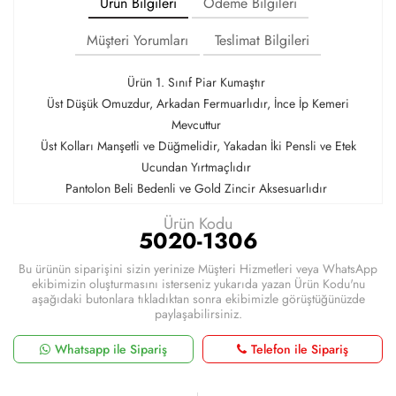
Ürün Bilgileri
Ödeme Bilgileri
Müşteri Yorumları
Teslimat Bilgileri
Ürün 1. Sınıf Piar Kumaştır
Üst Düşük Omuzdur, Arkadan Fermuarlıdır, İnce İp Kemeri
Mevcuttur
Üst Kolları Manşetli ve Düğmelidir, Yakadan İki Pensli ve Etek
Ucundan Yırtmaçlıdır
Pantolon Beli Bedenli ve Gold Zincir Aksesuarlıdır
Ürün Kodu
5020-1306
Bu ürünün siparişini sizin yerinize Müşteri Hizmetleri veya WhatsApp
ekibimizin oluşturmasını isterseniz yukarıda yazan Ürün Kodu'nu
aşağıdaki butonlara tıkladıktan sonra ekibimizle görüştüğünüzde
paylaşabilirsiniz.
Whatsapp ile Sipariş
Telefon ile Sipariş