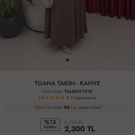
TUANA TAKIM - KAHVE
Ürün Kodu:
TAL0617-1312
5.0
0
Değerlendirme
Son 24 saatte
40
55
16
kişi sepete ekledi
%15
2,714 TL
2,300
TL
İNDİRİM