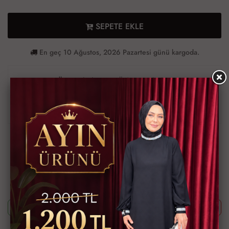
SEPETE EKLE
En geç 10 Ağustos, 2026 Pazartesi günü kargoda.
Ürün Bilgileri
Ödeme Bilgileri
Müşteri Yorumları
Teslimat Bilgileri
Ürün Kodu
TAL0617-1312
Bu ürünün siparişini sizin yerinize Müşteri Hizmetleri veya WhatsApp
ekibimizin oluşturmasını isterseniz yukarıda yazan Ürün Kodu'nu
aşağıdaki butonlara tıkladıktan sonra ekibimizle görüştüğünüzde
paylaşabilirsiniz.
Whatsapp ile Sipariş
Telefon ile Sipariş