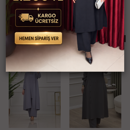
Güvenli Alışveriş İmkanı
Hızlı Kargo İmkanı
Kredi Kartına Taksit
Kapıda Ödeme İmkanı
İmkanı
İlginizi Çekebilir
KARGO BEDAVA
KARGO BEDAVA