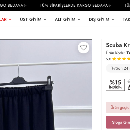
O BEDAVA✨
TÜM SİPARİŞLERDE KARGO BEDAVA✨
TÜM 
LAR
ÜST GIYIM
ALT GIYIM
DIŞ GIYIM
TA
Scuba Kr
Ürün Kodu:
T
5.0
Son 24 
2
6
%15
İNDİRİM
Ürün geçici
Stoga Gir