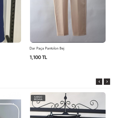
Dar Paça Pantolon Bej
Da
1,100 TL
1
KARGO
BEDAVA