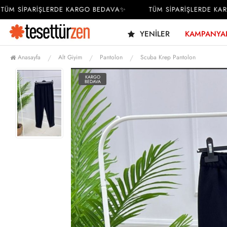
M SİPARİŞLERDE KARGO BEDAVA✨
TÜM SİPARİŞLERDE KARG
YENILER
KAMPANYA
Anasayfa
Alt Giyim
Pantolon
Scuba Krep Pantolon
KARGO
BEDAVA