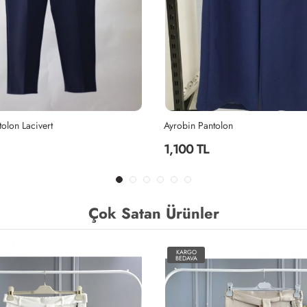
olon Lacivert
Ayrobin Pantolon
1,100 TL
Çok Satan Ürünler
KARGO
BEDAVA