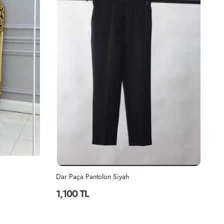
Dar Paça Pantolon Siyah
Bo
1,100 TL
1