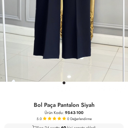
Bol Paça Pantalon Siyah
Ürün Kodu:
9543-100
5.0
0
Değerlendirme
Son 24 saatte
42
60
12
kişi sepete ekledi