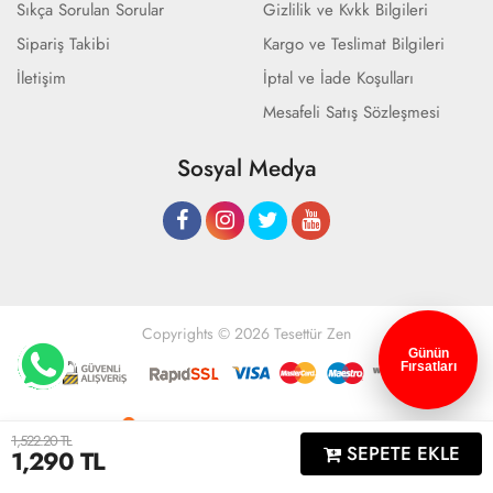
Sıkça Sorulan Sorular
Gizlilik ve Kvkk Bilgileri
Sipariş Takibi
Kargo ve Teslimat Bilgileri
İletişim
İptal ve İade Koşulları
Mesafeli Satış Sözleşmesi
Sosyal Medya
Copyrights © 2026 Tesettür Zen
Günün
Fırsatları
Geliştir - powered by innovation
1,522.20 TL
SEPETE EKLE
1,290
TL
Anasayfa
Üye Girişi
Sepetim
Sipariş Takibi
İletişim