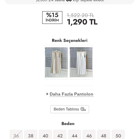
%15
1,522.20 TL
1,290
TL
İNDİRİM
Renk Seçenekleri
+
Daha Fazla Pantolon
Beden Tablosu
Beden
36
38
40
42
44
46
48
50