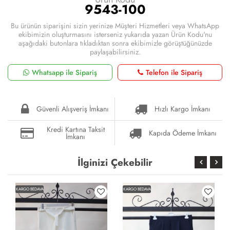
9543-100
Bu ürünün siparişini sizin yerinize Müşteri Hizmetleri veya WhatsApp
ekibimizin oluşturmasını isterseniz yukarıda yazan Ürün Kodu'nu
aşağıdaki butonlara tıkladıktan sonra ekibimizle görüştüğünüzde
paylaşabilirsiniz.
Whatsapp ile Sipariş
Telefon ile Sipariş
Güvenli Alışveriş İmkanı
Hızlı Kargo İmkanı
Kredi Kartına Taksit
Kapıda Ödeme İmkanı
İmkanı
İlginizi Çekebilir
KARGO BEDAVA
KARGO BEDAVA