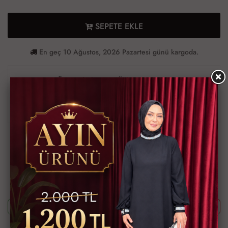
SEPETE EKLE
En geç 10 Ağustos, 2026 Pazartesi günü kargoda.
Ürün Bilgileri
Ödeme Bilgileri
Müşteri Yorumları
Teslimat Bilgileri
Ürün Kodu
TAL0616-307
Bu ürünün siparişini sizin yerinize Müşteri Hizmetleri veya WhatsApp
ekibimizin oluşturmasını isterseniz yukarıda yazan Ürün Kodu'nu
aşağıdaki butonlara tıkladıktan sonra ekibimizle görüştüğünüzde
paylaşabilirsiniz.
Whatsapp ile Sipariş
Telefon ile Sipariş