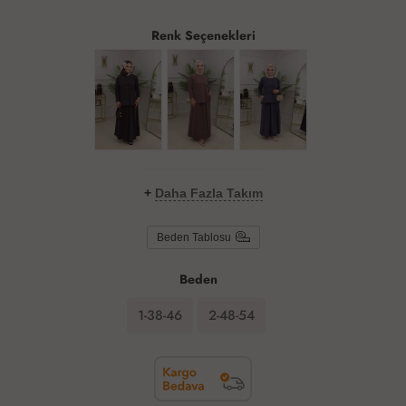
Renk Seçenekleri
+
Daha Fazla Takım
Beden Tablosu
Beden
1-38-46
2-48-54