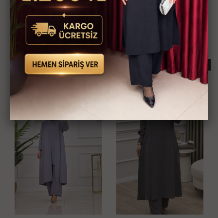
Güvenli Alışveriş İmkanı
Hızlı Kargo İmkanı
Kredi Kartına Taksit
Kapıda Ödeme İmkanı
İmkanı
İlginizi Çekebilir
KARGO BEDAVA
KARGO BEDAVA