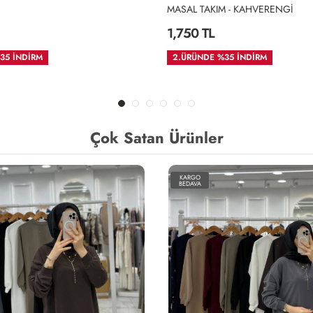
TAKIM - KAHVERENGİ
Uzun Basic Tunik
 TL
990 TL
NDE %35 İNDİRM
İKİLİ ALIMDA 1800TL
Çok Satan Ürünler
KARGO
KARGO
BEDAVA
BEDAVA