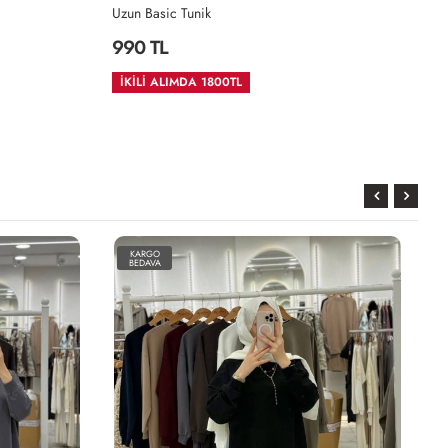
Alya Takım
1,750 TL
2.ÜRÜNDE %35 İNDİRM
KARGO
BEDAVA