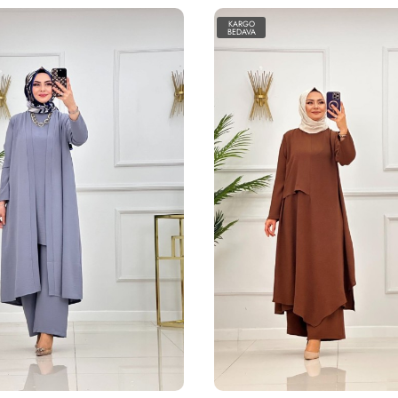
O
KARGO
A
BEDAVA