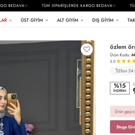
O BEDAVA✨
TÜM SİPARİŞLERDE KARGO BEDAVA✨
TÜM S
LAR
ÜST GIYIM
ALT GIYIM
DIŞ GIYIM
TA
özlem ör
Ürün Kodu:
M
5.0
Son 24 
4
1
%15
İNDİRİM
Ürün geçici
Stoga Gir