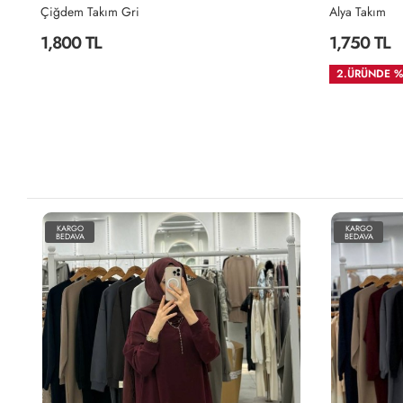
Alya Takım
MASAL 
1,750 TL
1,750
2.ÜRÜNDE %35 İNDİRM
2.ÜRÜ
KARGO
BEDAVA