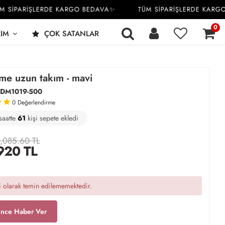
İPARİŞLERDE KARGO BEDAVA✨
TÜM SİPARİŞLERDE KARGO 
0
KIM
ÇOK SATANLAR
me uzun takım - mavi
DM1019-500
0
Değerlendirme
saatte
1
63
23
kişi satın aldı
,085.60 TL
920
TL
 olarak temin edilememektedir.
ince Haber Ver