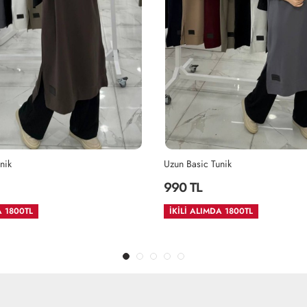
Uzun Basic Tunik
Uzun Basic 
990 TL
990 TL
İKİLİ ALIMDA 1800TL
İKİLİ ALIM