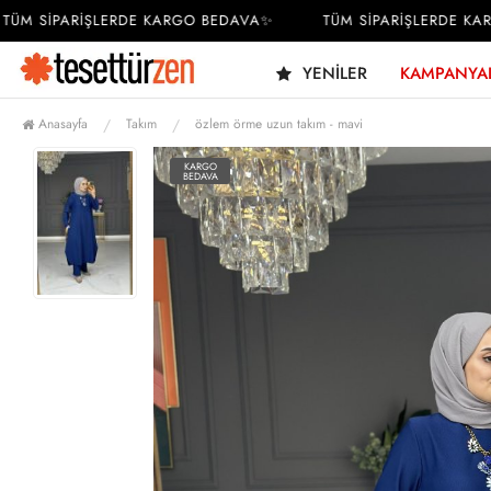
M SİPARİŞLERDE KARGO BEDAVA✨
TÜM SİPARİŞLERDE KARG
YENILER
KAMPANYA
Anasayfa
Takım
özlem örme uzun takım - mavi
KARGO
BEDAVA