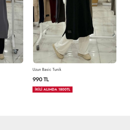
Tunik
İNCİ TAKIM-SİYAH
1,750 TL
DA 1800TL
2.ÜRÜNDE %35 İNDİRM