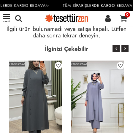
ŞLERDE KARGO BEDAVA✨
TÜM SİPARİŞLERDE KARGO BEDAVA
0
menü
İlgili ürün bulunamadı veya satışa kapalı. Lütfen
daha sonra tekrar deneyin.
İlginizi Çekebilir
KARGO BEDAVA
KARGO BEDAVA