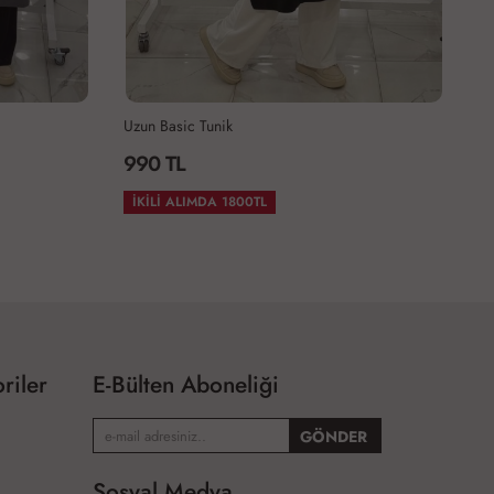
İNCİ TAKIM-SİYAH
1,750 TL
2.ÜRÜNDE %35 İNDİRM
riler
E-Bülten Aboneliği
Sosyal Medya