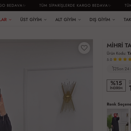
BEDAVA✨
TÜM SİPARİŞLERDE KARGO BEDAVA✨
TÜM Sİ
LAR
ÜST GIYIM
ALT GIYIM
DIŞ GIYIM
TA
MİHRİ T
Ürün Kodu:
T
5.0
Son 24 
3
2
%15
İNDİRİM
Renk Seçene