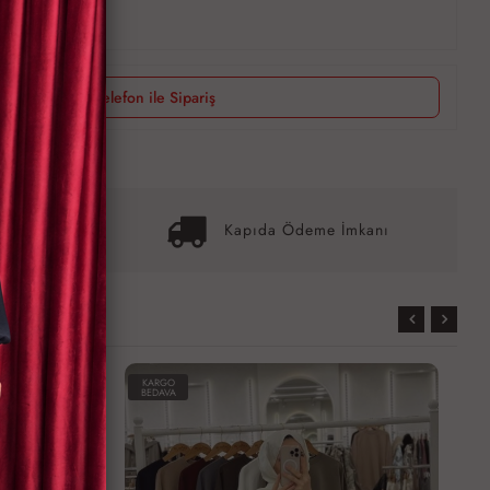
Telefon ile Sipariş
it İmkanı
Kapıda Ödeme İmkanı
KARGO
BEDAVA