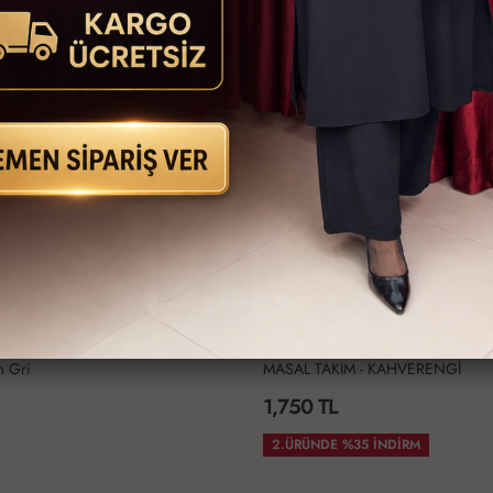
M - KAHVERENGİ
Uzun Basic Tunik
990 TL
35 İNDİRM
İKİLİ ALIMDA 1800TL