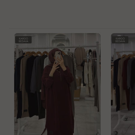
KARGO
K
BEDAVA
BE