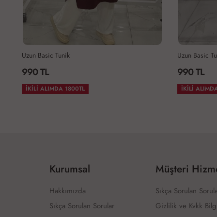
Uzun Basic Tunik
Uzun
990 TL
990
İKİLİ ALIMDA 1800TL
İKİ
Kurumsal
Müşteri Hizme
Hakkımızda
Sıkça Sorulan Sorul
Sıkça Sorulan Sorular
Gizlilik ve Kvkk Bilg