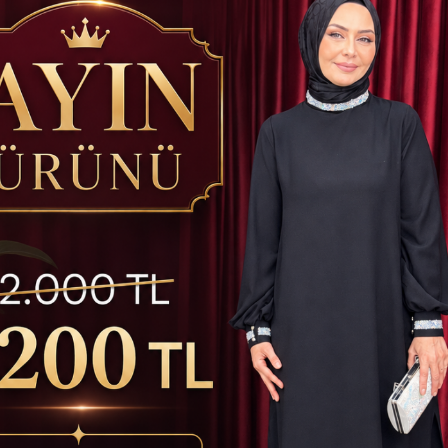
atsapp ile Sipariş
Hızlı Kargo İmkanı
Kredi Kartına Taks
İlginizi Çekebilir
KARGO
BEDAVA