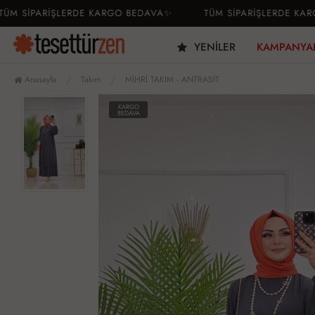
SİPARİŞLERDE KARGO BEDAVA✨
TÜM SİPARİŞLERDE KARGO 
YENILER
KAMPANYA
Anasayfa
Takım
MİHRİ TAKIM - ANTRASİT
KARGO
BEDAVA