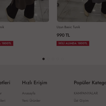
 Basic Tunik
Uzun Basic Tunik
 TL
990 TL
Lİ ALIMDA 1800TL
İKİLİ ALIMDA 1800TL
tleri
Hızlı Erişim
Popüler Katego
ar
Anasayfa
KAMPANYALAR
ileri
Yeni Ürünler
Üst Giyim