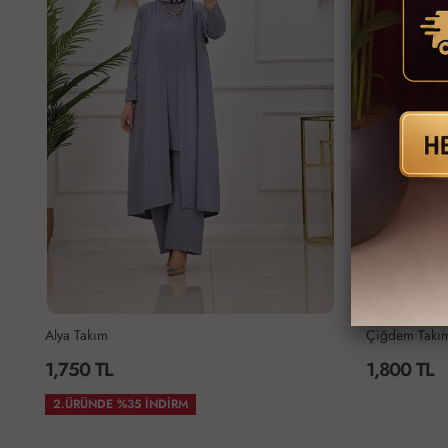
Çiğdem Takım Gri
MASAL TAKI
1,800 TL
1,750 TL
2.ÜRÜNDE %