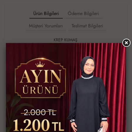
Ürün Bilgileri
Ödeme Bilgileri
Müşteri Yorumları
Teslimat Bilgileri
KREP KUMAŞ
LEYLA ABİYE ELBİSEMİZ,
Kodu 3779
40/42/44/46/48/50 bedenler
Tam kalıptır
İç göstermez Krep Kumaştır ,
Boy 142 cm, Seyyar Kemerli , Arkadan fermuarlıdır
Ürün Kodu
3779-100
Bu ürünün siparişini sizin yerinize Müşteri Hizmetleri veya WhatsApp