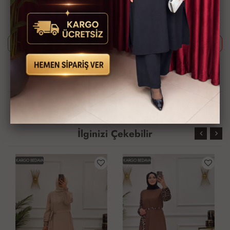
ekibimizin oluşturmasını isterseniz yukarıda yazan Ürün Kodu'nu
aşağıdaki butonlara tıkladıktan sonra ekibimizle görüştüğünüzde
paylaşabilirsiniz.
Whatsapp ile Sipariş
Telefon ile Sipariş
Güvenli Alışveriş İmkanı
Hızlı Kargo İmkanı
Kredi Kartına Taksit
Kapıda Ödeme İmkanı
İmkanı
İlginizi Çekebilir
KARGO BEDAVA
KARGO BEDAVA