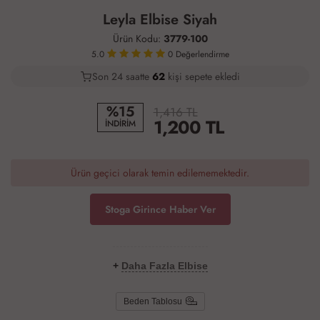
Leyla Elbise Siyah
Ürün Kodu:
3779-100
5.0
0
Değerlendirme
Son 24 saatte
39
64
27
kişi sepete ekledi
%15
1,416 TL
1,200
TL
İNDİRİM
Ürün geçici olarak temin edilememektedir.
Stoga Girince Haber Ver
+
Daha Fazla Elbise
Beden Tablosu