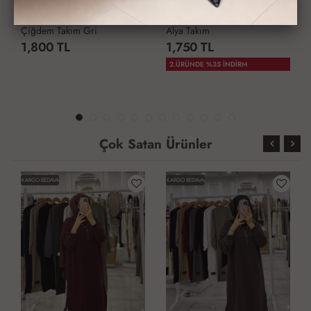
Çiğdem Takım Gri
Alya Takım
1,800 TL
1,750 TL
2.ÜRÜNDE %35 İNDİRM
Çok Satan Ürünler
KARGO BEDAVA
KARGO BEDAVA