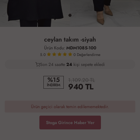
ceylan takım -siyah
Ürün Kodu:
MDM1085-100
5.0
0
Değerlendirme
Son 24 saatte
19
25
8
kişi sepete ekledi
%15
1,109.20 TL
940
TL
İNDİRİM
Ürün geçici olarak temin edilememektedir.
Stoga Girince Haber Ver