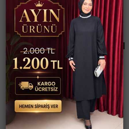
Güvenli Alışveriş İmkanı
Hızlı Kargo İmkanı
Kredi Kartına Taksit
Kapıda Ödeme İmkanı
İmkanı
İlginizi Çekebilir
KARGO BEDAVA
KARGO BEDAVA