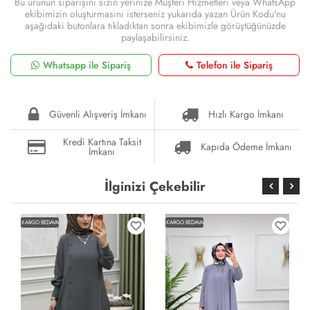
Bu ürünün siparişini sizin yerinize Müşteri Hizmetleri veya WhatsApp
ekibimizin oluşturmasını isterseniz yukarıda yazan Ürün Kodu'nu
aşağıdaki butonlara tıkladıktan sonra ekibimizle görüştüğünüzde
paylaşabilirsiniz.
Whatsapp ile Sipariş
Telefon ile Sipariş
Güvenli Alışveriş İmkanı
Hızlı Kargo İmkanı
Kredi Kartına Taksit
Kapıda Ödeme İmkanı
İmkanı
İlginizi Çekebilir
KARGO BEDAVA
KARGO BEDAVA