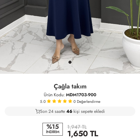
Çağla takım
Ürün Kodu:
MDM1703-900
5.0
0
Değerlendirme
Son 24 saatte
22
46
10
kişi sepete ekledi
%15
1,947 TL
1,650
TL
İNDİRİM