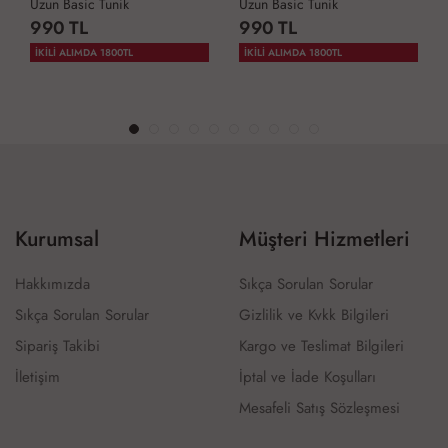
Uzun Basic Tunik
Uzun Basic Tunik
990 TL
990 TL
İKİLİ ALIMDA 1800TL
İKİLİ ALIMDA 1800TL
Kurumsal
Müşteri Hizmetleri
Hakkımızda
Sıkça Sorulan Sorular
Sıkça Sorulan Sorular
Gizlilik ve Kvkk Bilgileri
Sipariş Takibi
Kargo ve Teslimat Bilgileri
İletişim
İptal ve İade Koşulları
Mesafeli Satış Sözleşmesi