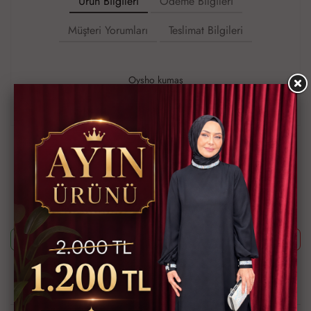
Ürün Bilgileri
Ödeme Bilgileri
Müşteri Yorumları
Teslimat Bilgileri
Oysho kumaş
Tunik boyu 87 cm
Pantolon boyu 104 cm
Ürün Kodu
MDM1602-500
Bu ürünün siparişini sizin yerinize Müşteri Hizmetleri veya WhatsApp
ekibimizin oluşturmasını isterseniz yukarıda yazan Ürün Kodu'nu
aşağıdaki butonlara tıkladıktan sonra ekibimizle görüştüğünüzde
paylaşabilirsiniz.
Whatsapp ile Sipariş
Telefon ile Sipariş
Güvenli Alışveriş İmkanı
Hızlı Kargo İmkanı