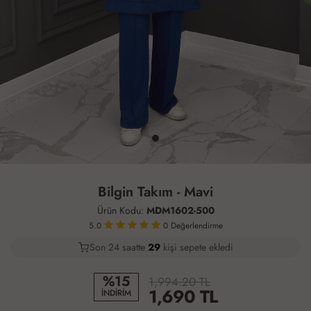
Bilgin Takım - Mavi
Ürün Kodu:
MDM1602-500
5.0
0
Değerlendirme
Son 24 saatte
24
31
8
kişi sepete ekledi
%15
1,994.20 TL
1,690
TL
İNDİRİM