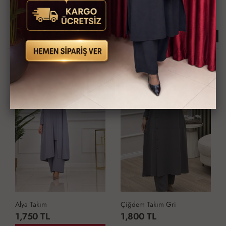
Kredi Kartına Taksit
Kapıda Ödeme İmkanı
İmkanı
İlginizi Çekebilir
KARGO BEDAVA
KARGO BEDAVA
Alya Takım
Çiğdem Takım Gri
1,750 TL
1,800 TL