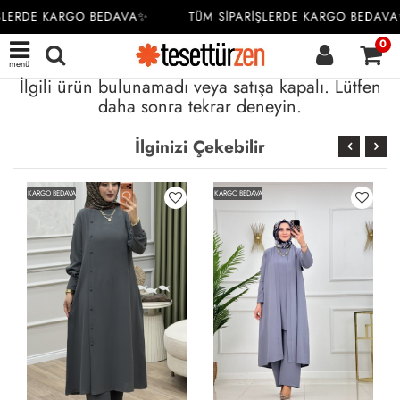
ŞLERDE KARGO BEDAVA✨
TÜM SİPARİŞLERDE KARGO BEDAVA
0
menü
İlgili ürün bulunamadı veya satışa kapalı. Lütfen
daha sonra tekrar deneyin.
İlginizi Çekebilir
KARGO BEDAVA
KARGO BEDAVA