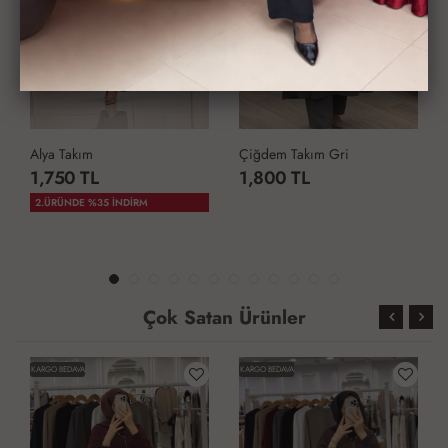
Alya Takım
Çiğdem Takım Gri
1,750 TL
1,800 TL
2.ÜRÜNDE %35 İNDİRM
Çok Satan Ürünler
KARGO BEDAVA
KARGO BEDAVA