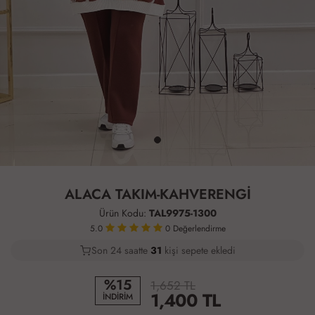
ALACA TAKIM-KAHVERENGİ
Ürün Kodu:
TAL9975-1300
5.0
0
Değerlendirme
Son 24 saatte
24
33
10
kişi sepete ekledi
%15
1,652 TL
1,400
TL
İNDİRİM