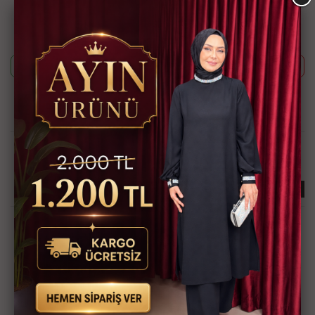
Bu ürünün siparişini sizin yerinize Müşteri Hizmetleri veya WhatsApp
ekibimizin oluşturmasını isterseniz yukarıda yazan Ürün Kodu'nu
aşağıdaki butonlara tıkladıktan sonra ekibimizle görüştüğünüzde
paylaşabilirsiniz.
Whatsapp ile Sipariş
Telefon ile Sipariş
Güvenli Alışveriş İmkanı
Hızlı Kargo İmkanı
Kredi Kartına Taksit
Kapıda Ödeme İmkanı
İmkanı
İlginizi Çekebilir
KARGO BEDAVA
KARGO BEDAVA