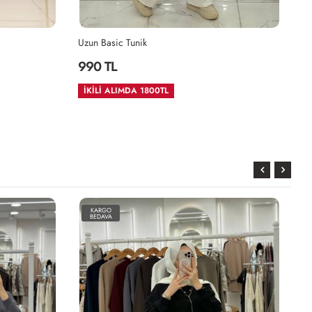
Uzun Basic Tunik
Al
990 TL
1
İKİLİ ALIMDA 1800TL
KARGO
BEDAVA