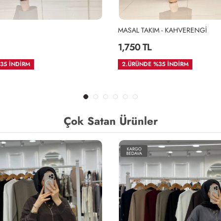
MASAL TAKIM - KAHVERENGİ
1,750 TL
35 İNDİRM
2.ÜRÜNDE %35 İNDİRM
Çok Satan Ürünler
KARGO
BEDAVA