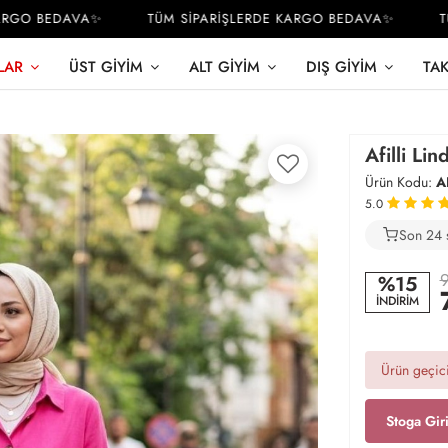
GO BEDAVA✨
TÜM SİPARİŞLERDE KARGO BEDAVA✨
TÜM 
LAR
ÜST GIYIM
ALT GIYIM
DIŞ GIYIM
TA
Afilli Li
Ürün Kodu:
A
5.0
Son 24 
1
9
%15
İNDİRİM
Ürün geçici
Stoga Gir