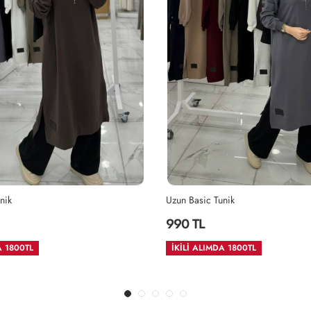
nik
Uzun Basic Tunik
990 TL
A 1800TL
İKİLİ ALIMDA 1800TL