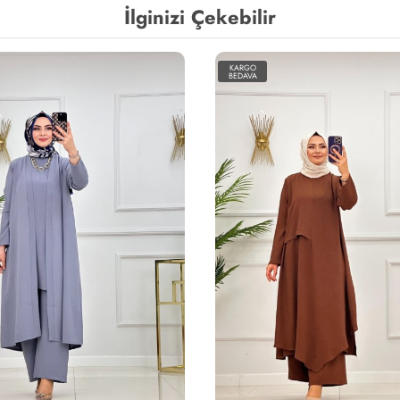
İlginizi Çekebilir
KARGO
BEDAVA