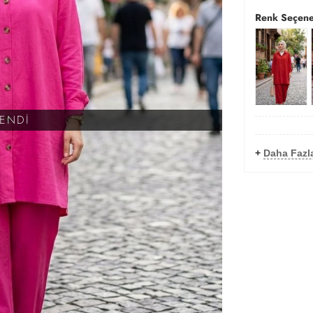
Renk Seçene
KENDİ
+
Daha Fazl