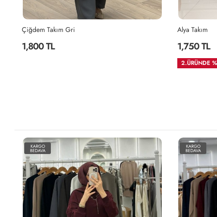
Çiğdem Takım Gri
Alya Takım
1,800 TL
1,750 TL
2.ÜRÜNDE %
KARGO
KARGO
BEDAVA
BEDAVA