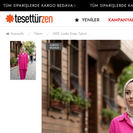
ÜM SİPARİŞLERDE KARGO BEDAVA✨
TÜM SİPARİŞLERDE KAR
YENILER
KAMPANYA
Anasayfa
Takım
Afilli Linda Krep Takım
KARGO
BEDAVA